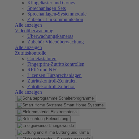
Klingeltaster und Gongs
Sprechanlagen-Sets
Sprechanlagen-Systemmodule
Zubehör Türkommunikation
Alle anzeigen
Videoüberwachung
Überwachungskameras
Zubehör Videoüberwachung
Alle anzeigen
Zutrittskontrolle
Codetastaturen
Fingerprint-Zutrittskontrollen
RFID und NFC
Lizenzen Türsprechanlagen
Zutrittskontroll-Zentralen
Zutrittskontroll-Zubehör
Alle anzeigen
Schalterprogramme
Smart Home Systeme
Elektromaterial
Beleuchtung
Energiewende
Lüftung und Klima