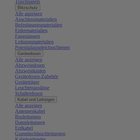
Touchpanels
Blitzschutz
Alle anzeigen
Anschlussmaterialien
Befestigungsmaterialien
Erdermaterialien
Fangstangen
Leitungsmaterialien
Potentialausgleichsschienen
Gerätedosen
Alle anzeigen
Abzweigdosen
Abzweigkästen
Gerätedosen-Zubehör
Geräteträger
Leuchtenauslässe
Schalterdosen
Kabel und Leitungen
Alle anzeigen
Antennenkabel
Busleitungen
Datenleitungen
Erdkabel
Gummischlauchleitungen
Kabelverbinder