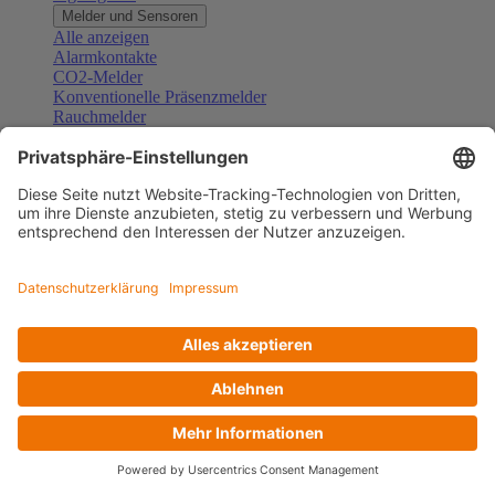
Melder und Sensoren
Alle anzeigen
Alarmkontakte
CO2-Melder
Konventionelle Präsenzmelder
Rauchmelder
Konventionelle Bewegungsmelder
Gefahrenmelder
Zubehör Melder und Sensoren
Türsprechanlagen
Alle anzeigen
Außenstationen
Innenstationen
Klingeltaster und Gongs
Sprechanlagen-Sets
Sprechanlagen-Systemmodule
Zubehör Türkommunikation
Videoüberwachung
Alle anzeigen
Überwachungskameras
Zubehör Videoüberwachung
Zutrittskontrolle
Alle anzeigen
Codetastaturen