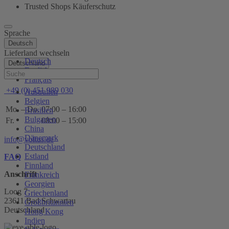
Trusted Shops Käuferschutz
Sprache
Deutsch
Lieferland wechseln
Deutsch
Deutschland
English
Hilfe
Français
+49 (0) 451 989 030
Australien
Belgien
Mo. – Do.
07:00 – 16:00
Brasilien
Bulgarien
Fr.
08:00 – 15:00
China
Dänemark
info@voltus.de
Deutschland
Estland
FAQ
Finnland
Anschrift
Frankreich
Georgien
Loog 7
Griechenland
23611 Bad Schwartau
Großbritannien
Deutschland
Hong Kong
Indien