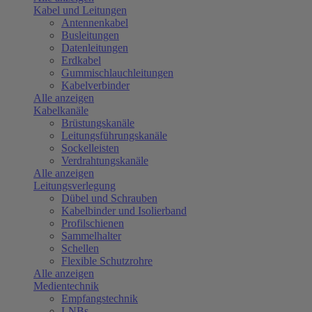
Kabel und Leitungen
Antennenkabel
Busleitungen
Datenleitungen
Erdkabel
Gummischlauchleitungen
Kabelverbinder
Alle anzeigen
Kabelkanäle
Brüstungskanäle
Leitungsführungskanäle
Sockelleisten
Verdrahtungskanäle
Alle anzeigen
Leitungsverlegung
Dübel und Schrauben
Kabelbinder und Isolierband
Profilschienen
Sammelhalter
Schellen
Flexible Schutzrohre
Alle anzeigen
Medientechnik
Empfangstechnik
LNBs