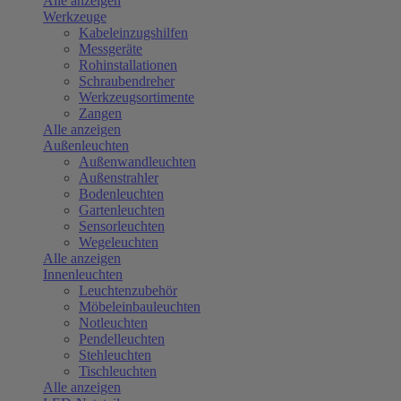
Alle anzeigen
Werkzeuge
Kabeleinzugshilfen
Messgeräte
Rohinstallationen
Schraubendreher
Werkzeugsortimente
Zangen
Alle anzeigen
Außenleuchten
Außenwandleuchten
Außenstrahler
Bodenleuchten
Gartenleuchten
Sensorleuchten
Wegeleuchten
Alle anzeigen
Innenleuchten
Leuchtenzubehör
Möbeleinbauleuchten
Notleuchten
Pendelleuchten
Stehleuchten
Tischleuchten
Alle anzeigen