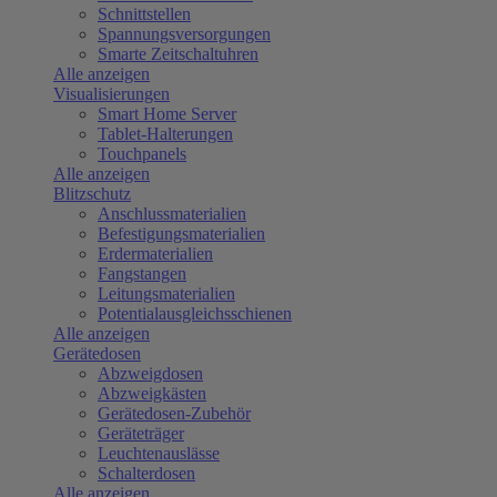
Schnittstellen
Spannungsversorgungen
Smarte Zeitschaltuhren
Alle anzeigen
Visualisierungen
Smart Home Server
Tablet-Halterungen
Touchpanels
Alle anzeigen
Blitzschutz
Anschlussmaterialien
Befestigungsmaterialien
Erdermaterialien
Fangstangen
Leitungsmaterialien
Potentialausgleichsschienen
Alle anzeigen
Gerätedosen
Abzweigdosen
Abzweigkästen
Gerätedosen-Zubehör
Geräteträger
Leuchtenauslässe
Schalterdosen
Alle anzeigen