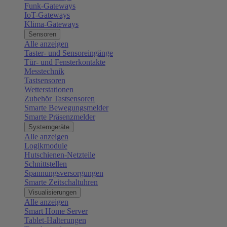
Funk-Gateways
IoT-Gateways
Klima-Gateways
Sensoren
Alle anzeigen
Taster- und Sensoreingänge
Tür- und Fensterkontakte
Messtechnik
Tastsensoren
Wetterstationen
Zubehör Tastsensoren
Smarte Bewegungsmelder
Smarte Präsenzmelder
Systemgeräte
Alle anzeigen
Logikmodule
Hutschienen-Netzteile
Schnittstellen
Spannungsversorgungen
Smarte Zeitschaltuhren
Visualisierungen
Alle anzeigen
Smart Home Server
Tablet-Halterungen