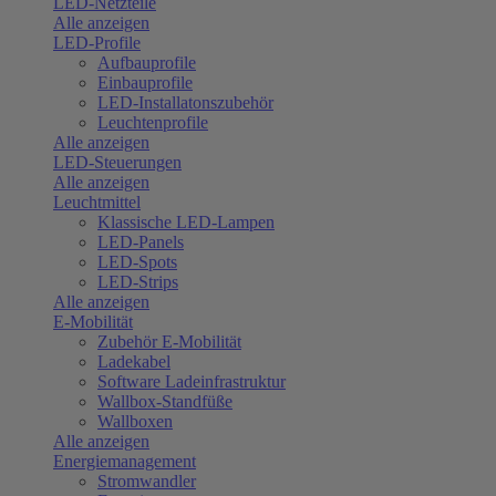
LED-Netzteile
Alle anzeigen
LED-Profile
Aufbauprofile
Einbauprofile
LED-Installatonszubehör
Leuchtenprofile
Alle anzeigen
LED-Steuerungen
Alle anzeigen
Leuchtmittel
Klassische LED-Lampen
LED-Panels
LED-Spots
LED-Strips
Alle anzeigen
E-Mobilität
Zubehör E-Mobilität
Ladekabel
Software Ladeinfrastruktur
Wallbox-Standfüße
Wallboxen
Alle anzeigen
Energiemanagement
Stromwandler