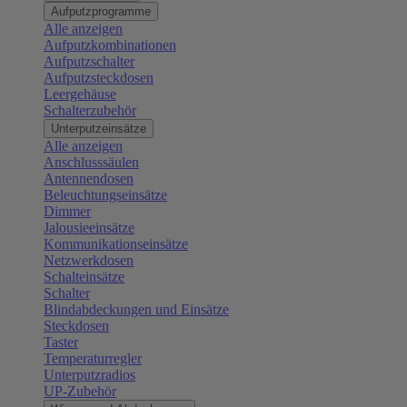
Aufputzprogramme
Alle anzeigen
Aufputzkombinationen
Aufputzschalter
Aufputzsteckdosen
Leergehäuse
Schalterzubehör
Unterputzeinsätze
Alle anzeigen
Anschlusssäulen
Antennendosen
Beleuchtungseinsätze
Dimmer
Jalousieeinsätze
Kommunikationseinsätze
Netzwerkdosen
Schalteinsätze
Schalter
Blindabdeckungen und Einsätze
Steckdosen
Taster
Temperaturregler
Unterputzradios
UP-Zubehör