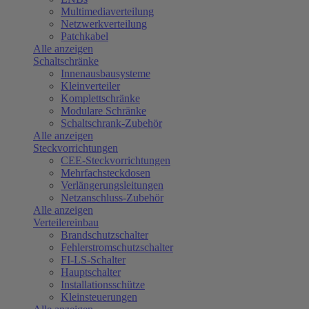
Multimediaverteilung
Netzwerkverteilung
Patchkabel
Alle anzeigen
Schaltschränke
Innenausbausysteme
Kleinverteiler
Komplettschränke
Modulare Schränke
Schaltschrank-Zubehör
Alle anzeigen
Steckvorrichtungen
CEE-Steckvorrichtungen
Mehrfachsteckdosen
Verlängerungsleitungen
Netzanschluss-Zubehör
Alle anzeigen
Verteilereinbau
Brandschutzschalter
Fehlerstromschutzschalter
FI-LS-Schalter
Hauptschalter
Installationsschütze
Kleinsteuerungen