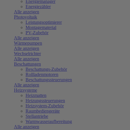
Energiemanager
Energiezähler
Alle anzeigen
Photovoltaik
Leistungsoptimierer
Montagematerial
PV-Zubehör
Alle anzeigen
Wärmepumpen
Alle anzeigen
Wechselrichter
Alle anzeigen
Beschattungen
Beschattungs-Zubehör
Rollladenmotoren
Beschattungssteuerungen
Alle anzeigen
Heizsysteme
Heizmatten
Heizungssteuerungen
Heizsystem-Zubehör
Raumbediengeräte
Stellantriebe
Warmwasseraufbereitung
Alle anzeigen