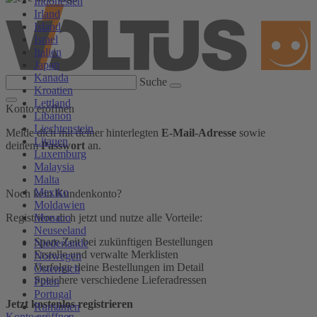
Indonesien
Irland
Island
Israel
Italien
Japan
Kanada
Suche
Kroatien
Lettland
Konto eröffnen
Libanon
Liechtenstein
Melde dich mit deiner hinterlegten
E-Mail-Adresse
sowie
Litauen
deinem
Passwort
an.
Luxemburg
Malaysia
Malta
Mexiko
Noch kein Kundenkonto?
Moldawien
Monaco
Registriere dich jetzt und nutze alle Vorteile:
Neuseeland
Spare Zeit bei zukünftigen Bestellungen
Niederlande
Erstelle und verwalte Merklisten
Norwegen
Verfolge deine Bestellungen im Detail
Österreich
Speichere verschiedene Lieferadressen
Polen
Portugal
Jetzt kostenlos registrieren
Rumänien
Konto eröffnen