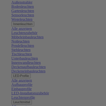
Außenstrahler
Bodenleuchten
Gartenleuchten
Sensorleuchten
Wegeleuchten
Innenleuchten
Alle anzeigen
Leuchtenzubehör
Möbeleinbauleuchten
Notleuchten
Pendelleuchten
Stehleuchten
Tischleuchten
Unterbauleuchten
Innenwandleuchten
Deckenaufbauleuchten
Deckeneinbauleuchten
LED-Profile
Alle anzeigen
Aufbauprofile
Einbauprofile
LED-Installatonszubehör
Leuchtenprofile
Leuchtmittel