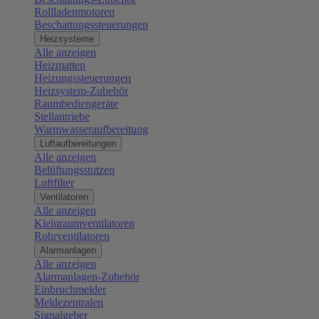
Rollladenmotoren
Beschattungssteuerungen
Heizsysteme
Alle anzeigen
Heizmatten
Heizungssteuerungen
Heizsystem-Zubehör
Raumbediengeräte
Stellantriebe
Warmwasseraufbereitung
Luftaufbereitungen
Alle anzeigen
Belüftungsstutzen
Luftfilter
Ventilatoren
Alle anzeigen
Kleinraumventilatoren
Rohrventilatoren
Alarmanlagen
Alle anzeigen
Alarmanlagen-Zubehör
Einbruchmelder
Meldezentralen
Signalgeber