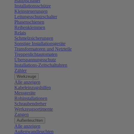
Hauptschalter
Installationsschütze
Kleinsteuerungen
Leitungsschutzschalter
Phasenschienen
Reihenklemmen
Relais
Schmelzsicherungen
Sonstige Installationsgeräte
Transformatoren und Netzteile
Treppenlichtautomaten
Überspannungsschutz
Installations-Zeitschaltuhren
Zähler
Werkzeuge
Alle anzeigen
Kabeleinzugshilfen
Messgeräte
Rohinstallationen
Schraubendreher
Werkzeugsortimente
Zangen
Außenleuchten
Alle anzeigen
Außenwandleuchten