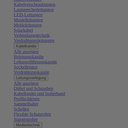
Kabelverschraubungen
Lautsprecherleitungen
LED-Leitungen
Mantelleitungen
Meldeleitungen
Solarkabel
Verbindungstechnik
Verdrahtungsleitungen
Kabelkanäle
Alle anzeigen
Brüstungskanäle
Leitungsführungskanäle
Sockelleisten
Verdrahtungskanäle
Leitungsverlegung
Alle anzeigen
Dübel und Schrauben
Kabelbinder und Isolierband
Profilschienen
Sammelhalter
Schellen
Flexible Schutzrohre
Stangenrohre
Medientechnik