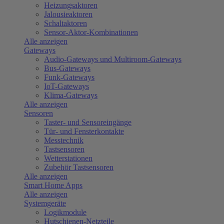
Heizungsaktoren
Jalousieaktoren
Schaltaktoren
Sensor-Aktor-Kombinationen
Alle anzeigen
Gateways
Audio-Gateways und Multiroom-Gateways
Bus-Gateways
Funk-Gateways
IoT-Gateways
Klima-Gateways
Alle anzeigen
Sensoren
Taster- und Sensoreingänge
Tür- und Fensterkontakte
Messtechnik
Tastsensoren
Wetterstationen
Zubehör Tastsensoren
Alle anzeigen
Smart Home Apps
Alle anzeigen
Systemgeräte
Logikmodule
Hutschienen-Netzteile