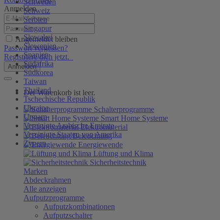
Schweden
Anmelden
Schweiz
Serbien
Singapur
Slowakei
Angemeldet bleiben
Slowenien
Passwort vergessen?
Spanien
Registriere dich jetzt.
Südafrika
Anmelden
Südkorea
Taiwan
Thailand
Der Warenkorb ist leer.
Tschechische Republik
Ukraine
Schalterprogramme
Ungarn
Smart Home Systeme
Vereinigte Arabische Emirate
Elektromaterial
Vereinigte Staaten von Amerika
Beleuchtung
Zypern
Energiewende
Lüftung und Klima
Sicherheitstechnik
Marken
Abdeckrahmen
Alle anzeigen
Aufputzprogramme
Aufputzkombinationen
Aufputzschalter