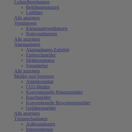
Luftaufbereitungen
Belüftungsstutzen
Luftfilter
Alle anzeigen
Ventilatoren
Kleinraumventilatoren
Rohrventilatoren
Alle anzeigen
Alarmanlagen
Alarmanlagen-Zubehör
Einbruchmelder
Meldezentralen
Signalgeber
Alle anzeigen
Melder und Sensoren
Alarmkontakte
CO2-Melder
Konventionelle Präsenzmelder
Rauchmelder
Konventionelle Bewegungsmelder
Gefahrenmelder
Alle anzeigen
Türsprechanlagen
Außenstationen
Innenstationen