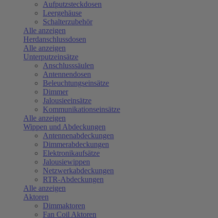
Aufputzsteckdosen
Leergehäuse
Schalterzubehör
Alle anzeigen
Herdanschlussdosen
Alle anzeigen
Unterputzeinsätze
Anschlusssäulen
Antennendosen
Beleuchtungseinsätze
Dimmer
Jalousieeinsätze
Kommunikationseinsätze
Alle anzeigen
Wippen und Abdeckungen
Antennenabdeckungen
Dimmerabdeckungen
Elektronikaufsätze
Jalousiewippen
Netzwerkabdeckungen
RTR-Abdeckungen
Alle anzeigen
Aktoren
Dimmaktoren
Fan Coil Aktoren