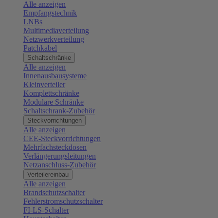
Alle anzeigen
Empfangstechnik
LNBs
Multimediaverteilung
Netzwerkverteilung
Patchkabel
Schaltschränke
Alle anzeigen
Innenausbausysteme
Kleinverteiler
Komplettschränke
Modulare Schränke
Schaltschrank-Zubehör
Steckvorrichtungen
Alle anzeigen
CEE-Steckvorrichtungen
Mehrfachsteckdosen
Verlängerungsleitungen
Netzanschluss-Zubehör
Verteilereinbau
Alle anzeigen
Brandschutzschalter
Fehlerstromschutzschalter
FI-LS-Schalter