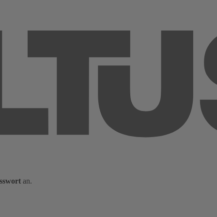
sswort
an.