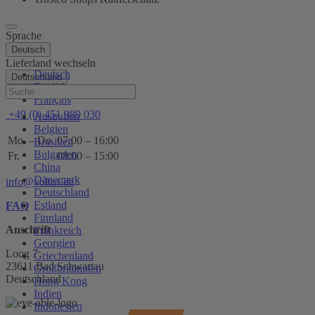
Sprache
Deutsch
Lieferland wechseln
Deutsch
Deutschland
English
Hilfe
Français
+49 (0) 451 989 030
Australien
Belgien
Mo. – Do.
07:00 – 16:00
Brasilien
Bulgarien
Fr.
08:00 – 15:00
China
Dänemark
info@voltus.de
Deutschland
Estland
FAQ
Finnland
Anschrift
Frankreich
Georgien
Loog 7
Griechenland
23611 Bad Schwartau
Großbritannien
Deutschland
Hong Kong
Indien
Indonesien