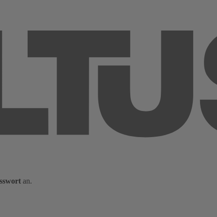
sswort
an.