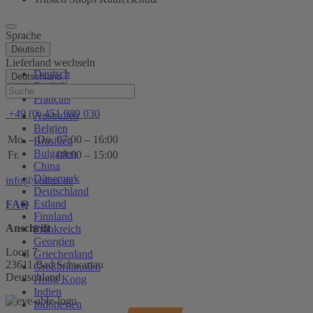
Sprache
Deutsch
Lieferland wechseln
Deutsch
Deutschland
English
Hilfe
Français
+49 (0) 451 989 030
Australien
Belgien
Mo. – Do.
07:00 – 16:00
Brasilien
Bulgarien
Fr.
08:00 – 15:00
China
Dänemark
info@voltus.de
Deutschland
Estland
FAQ
Finnland
Anschrift
Frankreich
Georgien
Loog 7
Griechenland
23611 Bad Schwartau
Großbritannien
Deutschland
Hong Kong
Indien
Indonesien