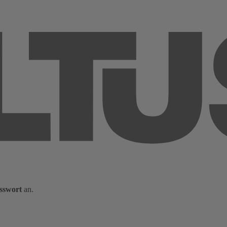
sswort
an.