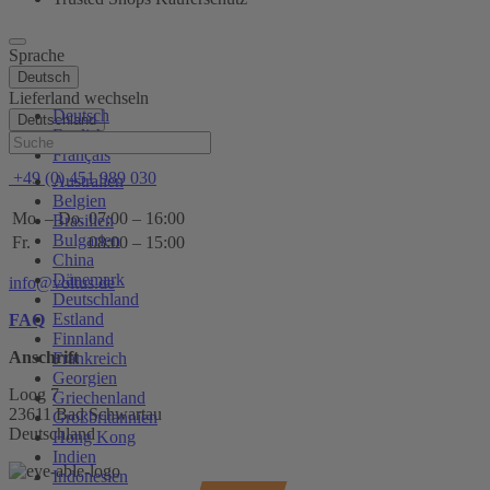
Sprache
Deutsch
Lieferland wechseln
Deutsch
Deutschland
English
Hilfe
Français
+49 (0) 451 989 030
Australien
Belgien
Mo. – Do.
07:00 – 16:00
Brasilien
Bulgarien
Fr.
08:00 – 15:00
China
Dänemark
info@voltus.de
Deutschland
Estland
FAQ
Finnland
Anschrift
Frankreich
Georgien
Loog 7
Griechenland
23611 Bad Schwartau
Großbritannien
Deutschland
Hong Kong
Indien
Indonesien