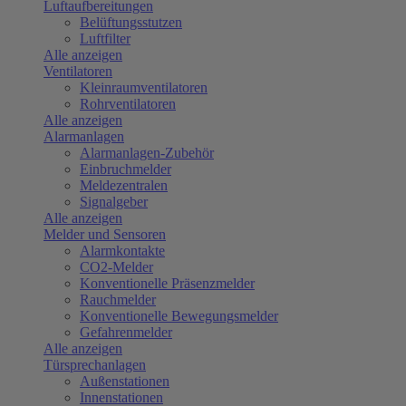
Luftaufbereitungen
Belüftungsstutzen
Luftfilter
Alle anzeigen
Ventilatoren
Kleinraumventilatoren
Rohrventilatoren
Alle anzeigen
Alarmanlagen
Alarmanlagen-Zubehör
Einbruchmelder
Meldezentralen
Signalgeber
Alle anzeigen
Melder und Sensoren
Alarmkontakte
CO2-Melder
Konventionelle Präsenzmelder
Rauchmelder
Konventionelle Bewegungsmelder
Gefahrenmelder
Alle anzeigen
Türsprechanlagen
Außenstationen
Innenstationen