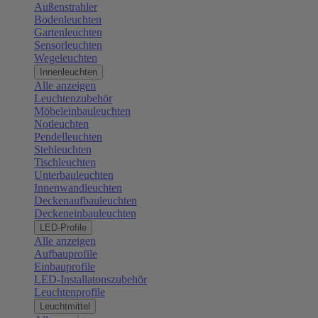
Außenstrahler
Bodenleuchten
Gartenleuchten
Sensorleuchten
Wegeleuchten
Innenleuchten
Alle anzeigen
Leuchtenzubehör
Möbeleinbauleuchten
Notleuchten
Pendelleuchten
Stehleuchten
Tischleuchten
Unterbauleuchten
Innenwandleuchten
Deckenaufbauleuchten
Deckeneinbauleuchten
LED-Profile
Alle anzeigen
Aufbauprofile
Einbauprofile
LED-Installatonszubehör
Leuchtenprofile
Leuchtmittel