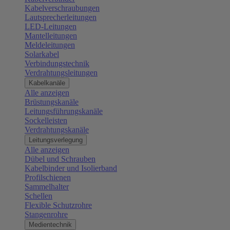
Kabelverschraubungen
Lautsprecherleitungen
LED-Leitungen
Mantelleitungen
Meldeleitungen
Solarkabel
Verbindungstechnik
Verdrahtungsleitungen
Kabelkanäle
Alle anzeigen
Brüstungskanäle
Leitungsführungskanäle
Sockelleisten
Verdrahtungskanäle
Leitungsverlegung
Alle anzeigen
Dübel und Schrauben
Kabelbinder und Isolierband
Profilschienen
Sammelhalter
Schellen
Flexible Schutzrohre
Stangenrohre
Medientechnik