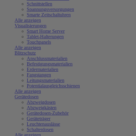
Schnittstellen
Spannungsversorgungen
Smarte Zeitschaltuhren
Alle anzeigen
Visualisierungen
Smart Home Server
Tablet-Halterungen
Touchpanels
Alle anzeigen
Blitzschutz
Anschlussmaterialien
Befestigungsmaterialien
Erdermaterialien
Fangstangen
Leitungsmaterialien
Potentialausgleichsschienen
Alle anzeigen
Gerätedosen
Abzweigdosen
Abzweigkästen
Gerätedosen-Zubehör
Geräteträger
Leuchtenauslässe
Schalterdosen
Alle anzeigen