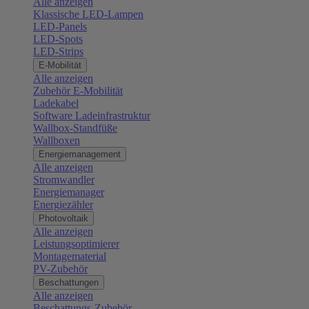
Alle anzeigen
Klassische LED-Lampen
LED-Panels
LED-Spots
LED-Strips
E-Mobilität
Alle anzeigen
Zubehör E-Mobilität
Ladekabel
Software Ladeinfrastruktur
Wallbox-Standfüße
Wallboxen
Energiemanagement
Alle anzeigen
Stromwandler
Energiemanager
Energiezähler
Photovoltaik
Alle anzeigen
Leistungsoptimierer
Montagematerial
PV-Zubehör
Beschattungen
Alle anzeigen
Beschattungs-Zubehör