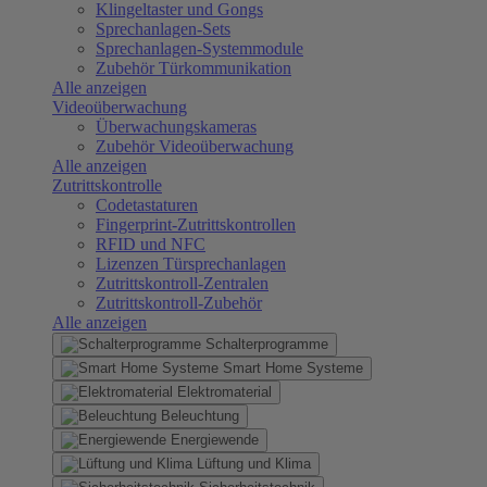
Klingeltaster und Gongs
Sprechanlagen-Sets
Sprechanlagen-Systemmodule
Zubehör Türkommunikation
Alle anzeigen
Videoüberwachung
Überwachungskameras
Zubehör Videoüberwachung
Alle anzeigen
Zutrittskontrolle
Codetastaturen
Fingerprint-Zutrittskontrollen
RFID und NFC
Lizenzen Türsprechanlagen
Zutrittskontroll-Zentralen
Zutrittskontroll-Zubehör
Alle anzeigen
Schalterprogramme
Smart Home Systeme
Elektromaterial
Beleuchtung
Energiewende
Lüftung und Klima