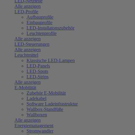
LED-Netzteile
Alle anzeigen
LED-Profile
Aufbauprofile
Einbauprofile
LED-Installatonszubehör
Leuchtenprofile
Alle anzeigen
LED-Steuerungen
Alle anzeigen
Leuchtmittel
Klassische LED-Lampen
LED-Panels
LED-Spots
LED-Strips
Alle anzeigen
E-Mobilität
Zubehör E-Mobilität
Ladekabel
Software Ladeinfrastruktur
Wallbox-Standfüße
Wallboxen
Alle anzeigen
Energiemanagement
Stromwandler