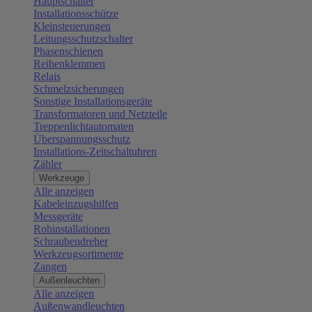
Hauptschalter
Installationsschütze
Kleinsteuerungen
Leitungsschutzschalter
Phasenschienen
Reihenklemmen
Relais
Schmelzsicherungen
Sonstige Installationsgeräte
Transformatoren und Netzteile
Treppenlichtautomaten
Überspannungsschutz
Installations-Zeitschaltuhren
Zähler
Werkzeuge
Alle anzeigen
Kabeleinzugshilfen
Messgeräte
Rohinstallationen
Schraubendreher
Werkzeugsortimente
Zangen
Außenleuchten
Alle anzeigen
Außenwandleuchten