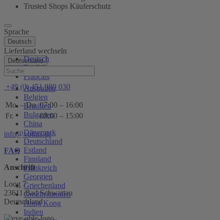
Trusted Shops Käuferschutz
Sprache
Deutsch
Lieferland wechseln
Deutsch
Deutschland
English
Hilfe
Français
+49 (0) 451 989 030
Australien
Belgien
Mo. – Do.
07:00 – 16:00
Brasilien
Bulgarien
Fr.
08:00 – 15:00
China
Dänemark
info@voltus.de
Deutschland
Estland
FAQ
Finnland
Anschrift
Frankreich
Georgien
Loog 7
Griechenland
23611 Bad Schwartau
Großbritannien
Deutschland
Hong Kong
Indien