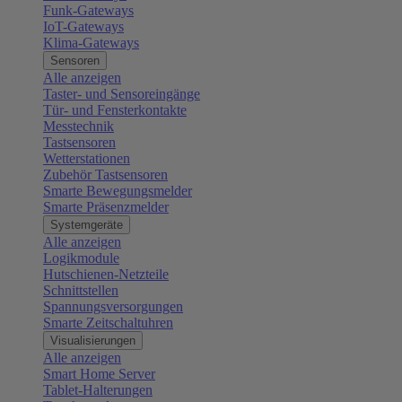
Funk-Gateways
IoT-Gateways
Klima-Gateways
Sensoren
Alle anzeigen
Taster- und Sensoreingänge
Tür- und Fensterkontakte
Messtechnik
Tastsensoren
Wetterstationen
Zubehör Tastsensoren
Smarte Bewegungsmelder
Smarte Präsenzmelder
Systemgeräte
Alle anzeigen
Logikmodule
Hutschienen-Netzteile
Schnittstellen
Spannungsversorgungen
Smarte Zeitschaltuhren
Visualisierungen
Alle anzeigen
Smart Home Server
Tablet-Halterungen