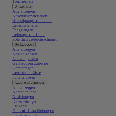
Touchpanels
Blitzschutz
Alle anzeigen
Anschlussmaterialien
Befestigungsmaterialien
Erdermaterialien
Fangstangen
Leitungsmaterialien
Potentialausgleichsschienen
Gerätedosen
Alle anzeigen
Abzweigdosen
Abzweigkästen
Gerätedosen-Zubehör
Geräteträger
Leuchtenauslässe
Schalterdosen
Kabel und Leitungen
Alle anzeigen
Antennenkabel
Busleitungen
Datenleitungen
Erdkabel
Gummischlauchleitungen
Kabelverbinder