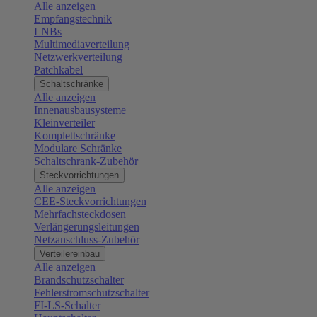
Alle anzeigen
Empfangstechnik
LNBs
Multimediaverteilung
Netzwerkverteilung
Patchkabel
Schaltschränke
Alle anzeigen
Innenausbausysteme
Kleinverteiler
Komplettschränke
Modulare Schränke
Schaltschrank-Zubehör
Steckvorrichtungen
Alle anzeigen
CEE-Steckvorrichtungen
Mehrfachsteckdosen
Verlängerungsleitungen
Netzanschluss-Zubehör
Verteilereinbau
Alle anzeigen
Brandschutzschalter
Fehlerstromschutzschalter
FI-LS-Schalter