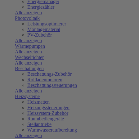
Energiemanager
Energiezähler
Alle anzeigen
Photovoltaik
Leistungsoptimierer
Montagematerial
PV-Zubehör
Alle anzeigen
Wärmepumpen
Alle anzeigen
Wechselrichter
Alle anzeigen
Beschattungen
Beschattungs-Zubehör
Rollladenmotoren
Beschattungssteuerungen
Alle anzeigen
Heizsysteme
Heizmatten
Heizungssteuerungen
Heizsystem-Zubehör
Raumbediengeräte
Stellantriebe
Warmwasseraufbereitung
Alle anzeigen