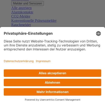
Melder und Sensoren
Alle anzeigen
Alarmkontakte
CO2-Melder
Konventionelle Präsenzmelder
Rauchmelder
Konventionelle Bewegungsmelder
Gefahrenmelder
Zubehör Melder und Sensoren
Türsprechanlagen
Alle anzeigen
Außenstationen
Innenstationen
Klingeltaster und Gongs
Sprechanlagen-Sets
Sprechanlagen-Systemmodule
Zubehör Türkommunikation
Videoüberwachung
Alle anzeigen
Überwachungskameras
Zubehör Videoüberwachung
Zutrittskontrolle
Alle anzeigen
Codetastaturen