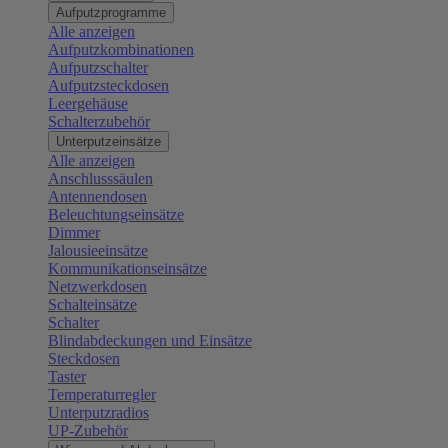
Aufputzprogramme
Alle anzeigen
Aufputzkombinationen
Aufputzschalter
Aufputzsteckdosen
Leergehäuse
Schalterzubehör
Unterputzeinsätze
Alle anzeigen
Anschlusssäulen
Antennendosen
Beleuchtungseinsätze
Dimmer
Jalousieeinsätze
Kommunikationseinsätze
Netzwerkdosen
Schalteinsätze
Schalter
Blindabdeckungen und Einsätze
Steckdosen
Taster
Temperaturregler
Unterputzradios
UP-Zubehör