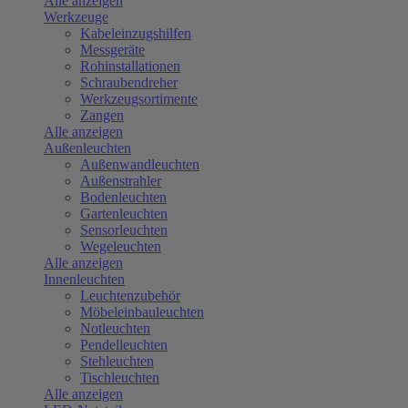
Alle anzeigen
Werkzeuge
Kabeleinzugshilfen
Messgeräte
Rohinstallationen
Schraubendreher
Werkzeugsortimente
Zangen
Alle anzeigen
Außenleuchten
Außenwandleuchten
Außenstrahler
Bodenleuchten
Gartenleuchten
Sensorleuchten
Wegeleuchten
Alle anzeigen
Innenleuchten
Leuchtenzubehör
Möbeleinbauleuchten
Notleuchten
Pendelleuchten
Stehleuchten
Tischleuchten
Alle anzeigen