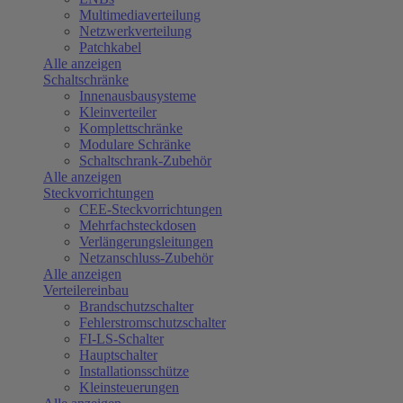
Multimediaverteilung
Netzwerkverteilung
Patchkabel
Alle anzeigen
Schaltschränke
Innenausbausysteme
Kleinverteiler
Komplettschränke
Modulare Schränke
Schaltschrank-Zubehör
Alle anzeigen
Steckvorrichtungen
CEE-Steckvorrichtungen
Mehrfachsteckdosen
Verlängerungsleitungen
Netzanschluss-Zubehör
Alle anzeigen
Verteilereinbau
Brandschutzschalter
Fehlerstromschutzschalter
FI-LS-Schalter
Hauptschalter
Installationsschütze
Kleinsteuerungen