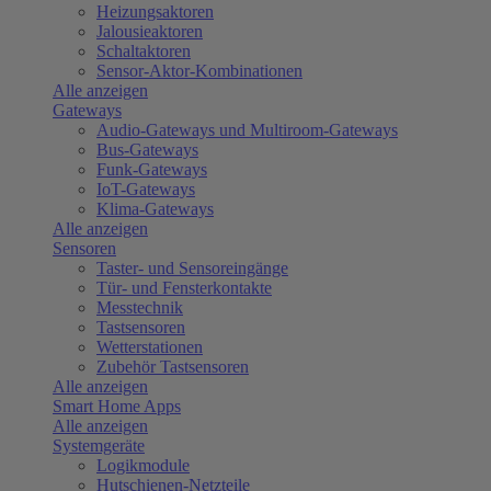
Heizungsaktoren
Jalousieaktoren
Schaltaktoren
Sensor-Aktor-Kombinationen
Alle anzeigen
Gateways
Audio-Gateways und Multiroom-Gateways
Bus-Gateways
Funk-Gateways
IoT-Gateways
Klima-Gateways
Alle anzeigen
Sensoren
Taster- und Sensoreingänge
Tür- und Fensterkontakte
Messtechnik
Tastsensoren
Wetterstationen
Zubehör Tastsensoren
Alle anzeigen
Smart Home Apps
Alle anzeigen
Systemgeräte
Logikmodule
Hutschienen-Netzteile