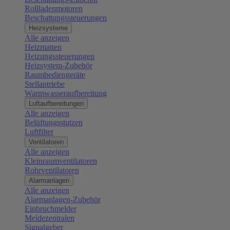
Rollladenmotoren
Beschattungssteuerungen
Heizsysteme
Alle anzeigen
Heizmatten
Heizungssteuerungen
Heizsystem-Zubehör
Raumbediengeräte
Stellantriebe
Warmwasseraufbereitung
Luftaufbereitungen
Alle anzeigen
Belüftungsstutzen
Luftfilter
Ventilatoren
Alle anzeigen
Kleinraumventilatoren
Rohrventilatoren
Alarmanlagen
Alle anzeigen
Alarmanlagen-Zubehör
Einbruchmelder
Meldezentralen
Signalgeber