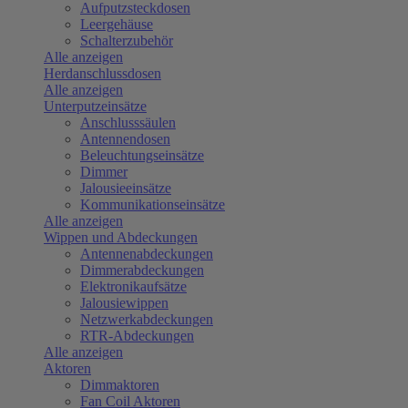
Aufputzsteckdosen
Leergehäuse
Schalterzubehör
Alle anzeigen
Herdanschlussdosen
Alle anzeigen
Unterputzeinsätze
Anschlusssäulen
Antennendosen
Beleuchtungseinsätze
Dimmer
Jalousieeinsätze
Kommunikationseinsätze
Alle anzeigen
Wippen und Abdeckungen
Antennenabdeckungen
Dimmerabdeckungen
Elektronikaufsätze
Jalousiewippen
Netzwerkabdeckungen
RTR-Abdeckungen
Alle anzeigen
Aktoren
Dimmaktoren
Fan Coil Aktoren