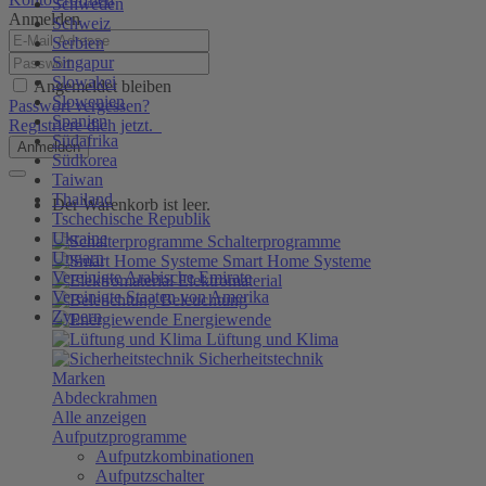
Schweden
Anmelden
Schweiz
Serbien
Singapur
Slowakei
Angemeldet bleiben
Slowenien
Passwort vergessen?
Spanien
Registriere dich jetzt.
Südafrika
Anmelden
Südkorea
Taiwan
Thailand
Der Warenkorb ist leer.
Tschechische Republik
Ukraine
Schalterprogramme
Ungarn
Smart Home Systeme
Vereinigte Arabische Emirate
Elektromaterial
Vereinigte Staaten von Amerika
Beleuchtung
Zypern
Energiewende
Lüftung und Klima
Sicherheitstechnik
Marken
Abdeckrahmen
Alle anzeigen
Aufputzprogramme
Aufputzkombinationen
Aufputzschalter