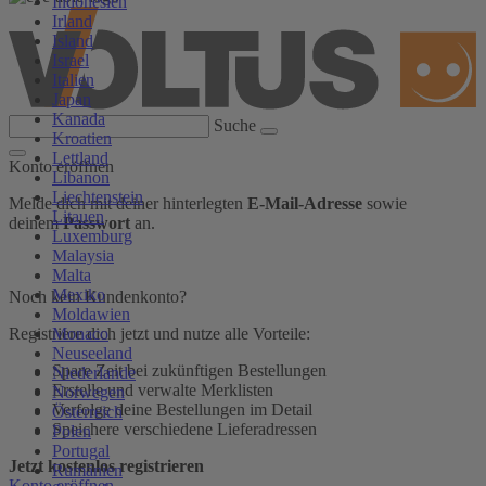
Indonesien
Irland
Island
Israel
Italien
Japan
Kanada
Suche
Kroatien
Lettland
Konto eröffnen
Libanon
Liechtenstein
Melde dich mit deiner hinterlegten
E-Mail-Adresse
sowie
Litauen
deinem
Passwort
an.
Luxemburg
Malaysia
Malta
Mexiko
Noch kein Kundenkonto?
Moldawien
Monaco
Registriere dich jetzt und nutze alle Vorteile:
Neuseeland
Spare Zeit bei zukünftigen Bestellungen
Niederlande
Erstelle und verwalte Merklisten
Norwegen
Verfolge deine Bestellungen im Detail
Österreich
Speichere verschiedene Lieferadressen
Polen
Portugal
Jetzt kostenlos registrieren
Rumänien
Konto eröffnen