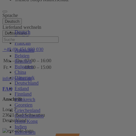
Sprache
Deutsch
Lieferland wechseln
Deutsch
Deutschland
English
Hilfe
Français
+49 (0) 451 989 030
Australien
Belgien
Mo. – Do.
07:00 – 16:00
Brasilien
Bulgarien
Fr.
08:00 – 15:00
China
Dänemark
info@voltus.de
Deutschland
Estland
FAQ
Finnland
Anschrift
Frankreich
Georgien
Loog 7
Griechenland
23611 Bad Schwartau
Großbritannien
Deutschland
Hong Kong
Indien
Indonesien