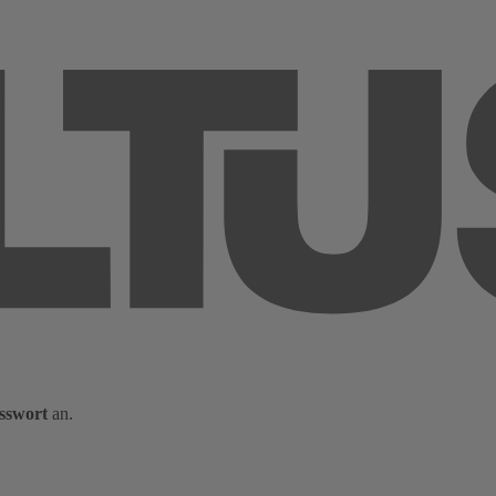
sswort
an.