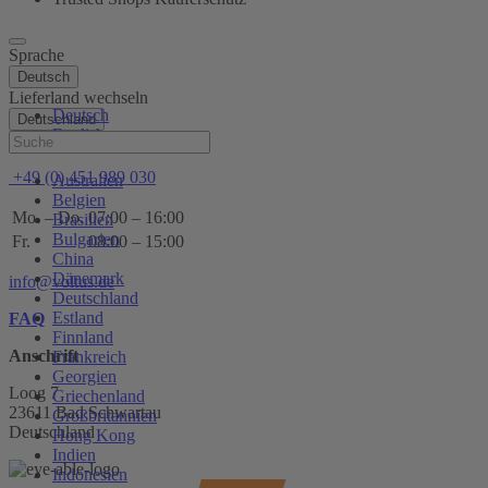
Sprache
Deutsch
Lieferland wechseln
Deutsch
Deutschland
English
Hilfe
+49 (0) 451 989 030
Australien
Belgien
Mo. – Do.
07:00 – 16:00
Brasilien
Bulgarien
Fr.
08:00 – 15:00
China
Dänemark
info@voltus.de
Deutschland
Estland
FAQ
Finnland
Anschrift
Frankreich
Georgien
Loog 7
Griechenland
23611 Bad Schwartau
Großbritannien
Deutschland
Hong Kong
Indien
Indonesien