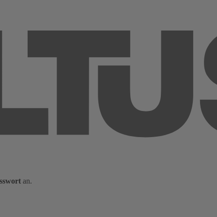
sswort
an.