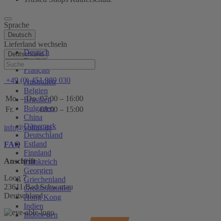
Sprache
Deutsch
Lieferland wechseln
Deutsch
Deutschland
English
Hilfe
Français
+49 (0) 451 989 030
Australien
Belgien
Mo. – Do.
07:00 – 16:00
Brasilien
Bulgarien
Fr.
08:00 – 15:00
China
Dänemark
info@voltus.de
Deutschland
Estland
FAQ
Finnland
Anschrift
Frankreich
Georgien
Loog 7
Griechenland
23611 Bad Schwartau
Großbritannien
Deutschland
Hong Kong
Indien
Indonesien