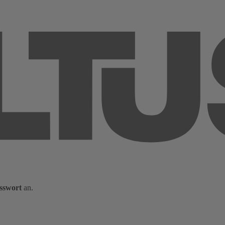
sswort
an.