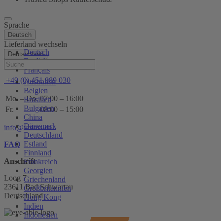
Sprache
Deutsch
Lieferland wechseln
Deutsch
Deutschland
English
Hilfe
Français
+49 (0) 451 989 030
Australien
Belgien
Mo. – Do.
07:00 – 16:00
Brasilien
Bulgarien
Fr.
08:00 – 15:00
China
Dänemark
info@voltus.de
Deutschland
Estland
FAQ
Finnland
Anschrift
Frankreich
Georgien
Loog 7
Griechenland
23611 Bad Schwartau
Großbritannien
Deutschland
Hong Kong
Indien
Indonesien