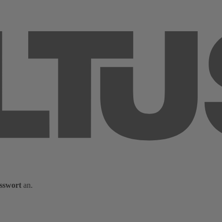
sswort
an.