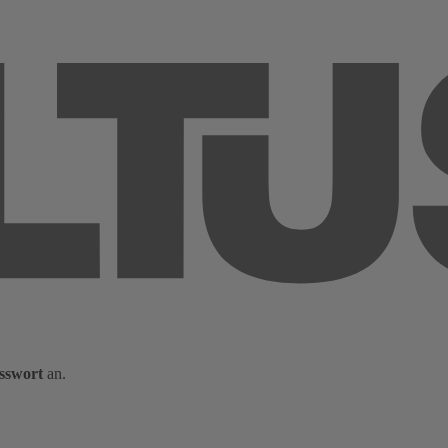
sswort
an.