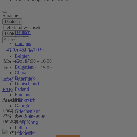
Sprache
Deutsch
Lieferland wechseln
Deutsch
Deutschland
English
Hilfe
Français
+49 (0) 451 989 030
Australien
Belgien
Mo. – Do.
07:00 – 16:00
Brasilien
Bulgarien
Fr.
08:00 – 15:00
China
Dänemark
info@voltus.de
Deutschland
Estland
FAQ
Finnland
Anschrift
Frankreich
Georgien
Loog 7
Griechenland
23611 Bad Schwartau
Großbritannien
Deutschland
Hong Kong
Indien
Indonesien