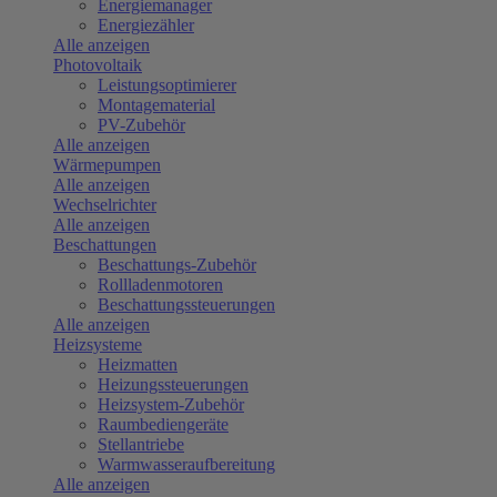
Energiemanager
Energiezähler
Alle anzeigen
Photovoltaik
Leistungsoptimierer
Montagematerial
PV-Zubehör
Alle anzeigen
Wärmepumpen
Alle anzeigen
Wechselrichter
Alle anzeigen
Beschattungen
Beschattungs-Zubehör
Rollladenmotoren
Beschattungssteuerungen
Alle anzeigen
Heizsysteme
Heizmatten
Heizungssteuerungen
Heizsystem-Zubehör
Raumbediengeräte
Stellantriebe
Warmwasseraufbereitung
Alle anzeigen