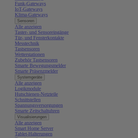
Funk-Gateways
IoT-Gateways
Klima-Gateways
Sensoren
Alle anzeigen
Taster- und Sensoreingänge
Tür- und Fensterkontakte
Messtechnik
Tastsensoren
Wetterstationen
Zubehör Tastsensoren
Smarte Bewegungsmelder
Smarte Präsenzmelder
Systemgeräte
Alle anzeigen
Logikmodule
Hutschienen-Netzteile
Schnittstellen
Spannungsversorgungen
Smarte Zeitschaltuhren
Visualisierungen
Alle anzeigen
Smart Home Server
Tablet-Halterungen