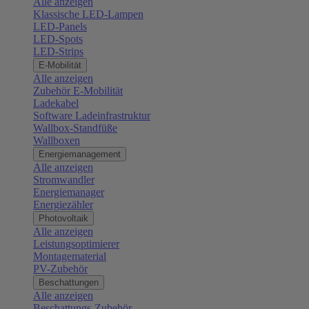
Alle anzeigen
Klassische LED-Lampen
LED-Panels
LED-Spots
LED-Strips
E-Mobilität
Alle anzeigen
Zubehör E-Mobilität
Ladekabel
Software Ladeinfrastruktur
Wallbox-Standfüße
Wallboxen
Energiemanagement
Alle anzeigen
Stromwandler
Energiemanager
Energiezähler
Photovoltaik
Alle anzeigen
Leistungsoptimierer
Montagematerial
PV-Zubehör
Beschattungen
Alle anzeigen
Beschattungs-Zubehör