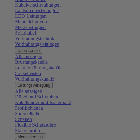
Kabelverschraubungen
Lautsprecherleitungen
LED-Leitungen
Mantelleitungen
Meldeleitungen
Solarkabel
Verbindungstechnik
Verdrahtungsleitungen
Kabelkanäle
Alle anzeigen
Brüstungskanäle
Leitungsführungskanäle
Sockelleisten
Verdrahtungskanäle
Leitungsverlegung
Alle anzeigen
Dübel und Schrauben
Kabelbinder und Isolierband
Profilschienen
Sammelhalter
Schellen
Flexible Schutzrohre
Stangenrohre
Medientechnik