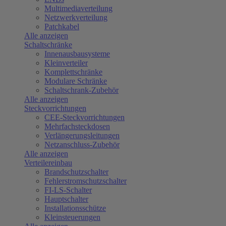
Multimediaverteilung
Netzwerkverteilung
Patchkabel
Alle anzeigen
Schaltschränke
Innenausbausysteme
Kleinverteiler
Komplettschränke
Modulare Schränke
Schaltschrank-Zubehör
Alle anzeigen
Steckvorrichtungen
CEE-Steckvorrichtungen
Mehrfachsteckdosen
Verlängerungsleitungen
Netzanschluss-Zubehör
Alle anzeigen
Verteilereinbau
Brandschutzschalter
Fehlerstromschutzschalter
FI-LS-Schalter
Hauptschalter
Installationsschütze
Kleinsteuerungen