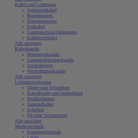
Kabel und Leitungen
Antennenkabel
Busleitungen
Datenleitungen
Erdkabel
Gummischlauchleitungen
Kabelverbinder
Alle anzeigen
Kabelkanäle
Brüstungskanäle
Leitungsführungskanäle
Sockelleisten
Verdrahtungskanäle
Alle anzeigen
Leitungsverlegung
Dübel und Schrauben
Kabelbinder und Isolierband
Profilschienen
Sammelhalter
Schellen
Flexible Schutzrohre
Alle anzeigen
Medientechnik
Empfangstechnik
LNBs