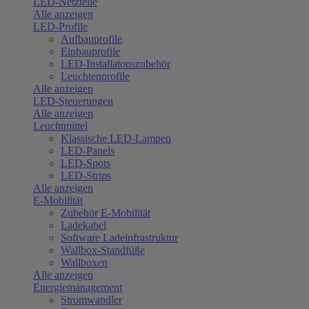
LED-Netzteile
Alle anzeigen
LED-Profile
Aufbauprofile
Einbauprofile
LED-Installatonszubehör
Leuchtenprofile
Alle anzeigen
LED-Steuerungen
Alle anzeigen
Leuchtmittel
Klassische LED-Lampen
LED-Panels
LED-Spots
LED-Strips
Alle anzeigen
E-Mobilität
Zubehör E-Mobilität
Ladekabel
Software Ladeinfrastruktur
Wallbox-Standfüße
Wallboxen
Alle anzeigen
Energiemanagement
Stromwandler