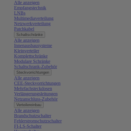
Alle anzeigen
Empfangstechnik
LNBs
Multimediaverteilung
Netzwerkverteilung
Patchkabel
Schaltschränke
Alle anzeigen
Innenausbausysteme
Kleinverteiler
Komplettschränke
Modulare Schränke
Schaltschrank-Zubehör
Steckvorrichtungen
Alle anzeigen
CEE-Steckvorrichtungen
Mehrfachsteckdosen
Verlängerungsleitungen
Netzanschluss-Zubehör
Verteilereinbau
Alle anzeigen
Brandschutzschalter
Fehlerstromschutzschalter
FI-LS-Schalter