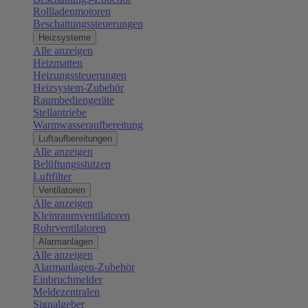
Rollladenmotoren
Beschattungssteuerungen
Heizsysteme
Alle anzeigen
Heizmatten
Heizungssteuerungen
Heizsystem-Zubehör
Raumbediengeräte
Stellantriebe
Warmwasseraufbereitung
Luftaufbereitungen
Alle anzeigen
Belüftungsstutzen
Luftfilter
Ventilatoren
Alle anzeigen
Kleinraumventilatoren
Rohrventilatoren
Alarmanlagen
Alle anzeigen
Alarmanlagen-Zubehör
Einbruchmelder
Meldezentralen
Signalgeber