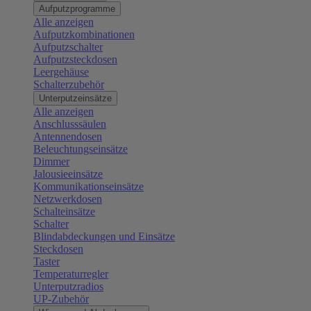
Aufputzprogramme
Alle anzeigen
Aufputzkombinationen
Aufputzschalter
Aufputzsteckdosen
Leergehäuse
Schalterzubehör
Unterputzeinsätze
Alle anzeigen
Anschlusssäulen
Antennendosen
Beleuchtungseinsätze
Dimmer
Jalousieeinsätze
Kommunikationseinsätze
Netzwerkdosen
Schalteinsätze
Schalter
Blindabdeckungen und Einsätze
Steckdosen
Taster
Temperaturregler
Unterputzradios
UP-Zubehör