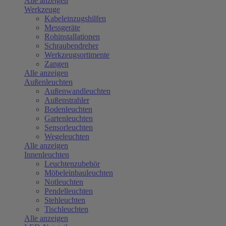
Alle anzeigen
Werkzeuge
Kabeleinzugshilfen
Messgeräte
Rohinstallationen
Schraubendreher
Werkzeugsortimente
Zangen
Alle anzeigen
Außenleuchten
Außenwandleuchten
Außenstrahler
Bodenleuchten
Gartenleuchten
Sensorleuchten
Wegeleuchten
Alle anzeigen
Innenleuchten
Leuchtenzubehör
Möbeleinbauleuchten
Notleuchten
Pendelleuchten
Stehleuchten
Tischleuchten
Alle anzeigen