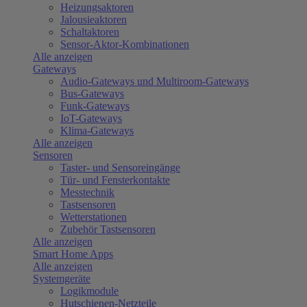
Heizungsaktoren
Jalousieaktoren
Schaltaktoren
Sensor-Aktor-Kombinationen
Alle anzeigen
Gateways
Audio-Gateways und Multiroom-Gateways
Bus-Gateways
Funk-Gateways
IoT-Gateways
Klima-Gateways
Alle anzeigen
Sensoren
Taster- und Sensoreingänge
Tür- und Fensterkontakte
Messtechnik
Tastsensoren
Wetterstationen
Zubehör Tastsensoren
Alle anzeigen
Smart Home Apps
Alle anzeigen
Systemgeräte
Logikmodule
Hutschienen-Netzteile