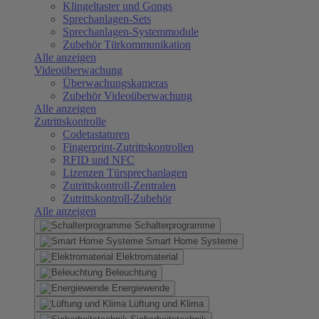
Klingeltaster und Gongs
Sprechanlagen-Sets
Sprechanlagen-Systemmodule
Zubehör Türkommunikation
Alle anzeigen
Videoüberwachung
Überwachungskameras
Zubehör Videoüberwachung
Alle anzeigen
Zutrittskontrolle
Codetastaturen
Fingerprint-Zutrittskontrollen
RFID und NFC
Lizenzen Türsprechanlagen
Zutrittskontroll-Zentralen
Zutrittskontroll-Zubehör
Alle anzeigen
Schalterprogramme
Smart Home Systeme
Elektromaterial
Beleuchtung
Energiewende
Lüftung und Klima