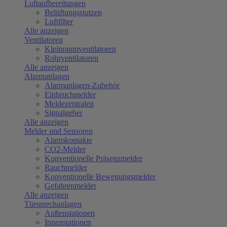
Luftaufbereitungen
Belüftungsstutzen
Luftfilter
Alle anzeigen
Ventilatoren
Kleinraumventilatoren
Rohrventilatoren
Alle anzeigen
Alarmanlagen
Alarmanlagen-Zubehör
Einbruchmelder
Meldezentralen
Signalgeber
Alle anzeigen
Melder und Sensoren
Alarmkontakte
CO2-Melder
Konventionelle Präsenzmelder
Rauchmelder
Konventionelle Bewegungsmelder
Gefahrenmelder
Alle anzeigen
Türsprechanlagen
Außenstationen
Innenstationen