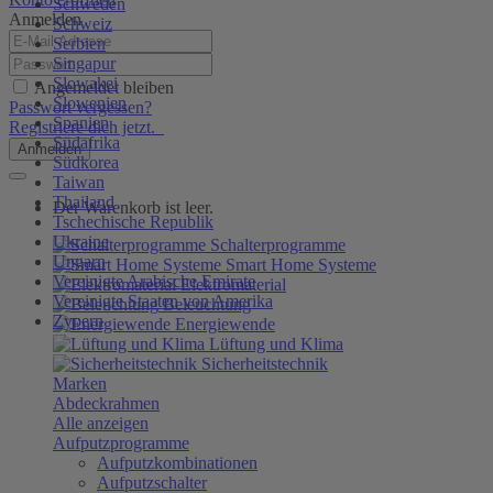
Schweden
Anmelden
Schweiz
Serbien
Singapur
Slowakei
Angemeldet bleiben
Slowenien
Passwort vergessen?
Spanien
Registriere dich jetzt.
Südafrika
Anmelden
Südkorea
Taiwan
Thailand
Der Warenkorb ist leer.
Tschechische Republik
Ukraine
Schalterprogramme
Ungarn
Smart Home Systeme
Vereinigte Arabische Emirate
Elektromaterial
Vereinigte Staaten von Amerika
Beleuchtung
Zypern
Energiewende
Lüftung und Klima
Sicherheitstechnik
Marken
Abdeckrahmen
Alle anzeigen
Aufputzprogramme
Aufputzkombinationen
Aufputzschalter