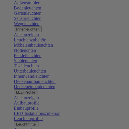
Außenstrahler
Bodenleuchten
Gartenleuchten
Sensorleuchten
Wegeleuchten
Innenleuchten
Alle anzeigen
Leuchtenzubehör
Möbeleinbauleuchten
Notleuchten
Pendelleuchten
Stehleuchten
Tischleuchten
Unterbauleuchten
Innenwandleuchten
Deckenaufbauleuchten
Deckeneinbauleuchten
LED-Profile
Alle anzeigen
Aufbauprofile
Einbauprofile
LED-Installatonszubehör
Leuchtenprofile
Leuchtmittel