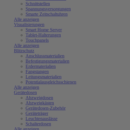
Schnittstellen
Spannungsversorgungen
Smarte Zeitschaltuhren
Alle anzeigen
Visualisierungen
Smart Home Server
Tablet-Halterungen
Touchpanels
Alle anzeigen
Blitzschutz
Anschlussmaterialien
Befestigungsmaterialien
Erdermaterialien
Fangstangen
Leitungsmaterialien
Potentialausgleichsschienen
Alle anzeigen
Gerätedosen
Abzweigdosen
Abzweigkästen
Gerätedosen-Zubehör
Geräteträger
Leuchtenauslässe
Schalterdosen
Alle anzeigen