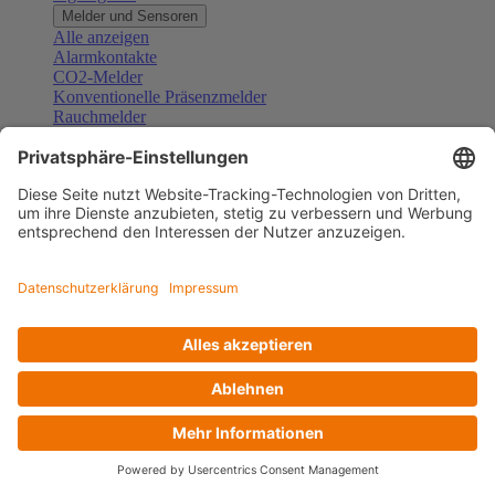
Melder und Sensoren
Alle anzeigen
Alarmkontakte
CO2-Melder
Konventionelle Präsenzmelder
Rauchmelder
Konventionelle Bewegungsmelder
Gefahrenmelder
Zubehör Melder und Sensoren
Türsprechanlagen
Alle anzeigen
Außenstationen
Innenstationen
Klingeltaster und Gongs
Sprechanlagen-Sets
Sprechanlagen-Systemmodule
Zubehör Türkommunikation
Videoüberwachung
Alle anzeigen
Überwachungskameras
Zubehör Videoüberwachung
Zutrittskontrolle
Alle anzeigen
Codetastaturen