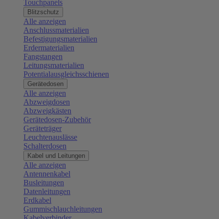
Touchpanels
Blitzschutz
Alle anzeigen
Anschlussmaterialien
Befestigungsmaterialien
Erdermaterialien
Fangstangen
Leitungsmaterialien
Potentialausgleichsschienen
Gerätedosen
Alle anzeigen
Abzweigdosen
Abzweigkästen
Gerätedosen-Zubehör
Geräteträger
Leuchtenauslässe
Schalterdosen
Kabel und Leitungen
Alle anzeigen
Antennenkabel
Busleitungen
Datenleitungen
Erdkabel
Gummischlauchleitungen
Kabelverbinder