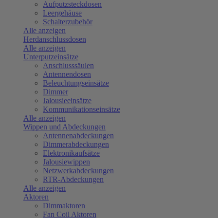
Aufputzsteckdosen
Leergehäuse
Schalterzubehör
Alle anzeigen
Herdanschlussdosen
Alle anzeigen
Unterputzeinsätze
Anschlusssäulen
Antennendosen
Beleuchtungseinsätze
Dimmer
Jalousieeinsätze
Kommunikationseinsätze
Alle anzeigen
Wippen und Abdeckungen
Antennenabdeckungen
Dimmerabdeckungen
Elektronikaufsätze
Jalousiewippen
Netzwerkabdeckungen
RTR-Abdeckungen
Alle anzeigen
Aktoren
Dimmaktoren
Fan Coil Aktoren