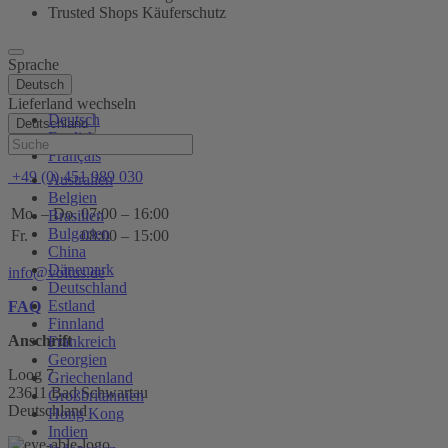
Trusted Shops Käuferschutz
Sprache
Deutsch
Lieferland wechseln
Deutsch
Deutschland
English
Hilfe
Français
+49 (0) 451 989 030
Australien
Belgien
Mo. – Do.
07:00 – 16:00
Brasilien
Bulgarien
Fr.
08:00 – 15:00
China
Dänemark
info@voltus.de
Deutschland
Estland
FAQ
Finnland
Anschrift
Frankreich
Georgien
Loog 7
Griechenland
23611 Bad Schwartau
Großbritannien
Deutschland
Hong Kong
Indien