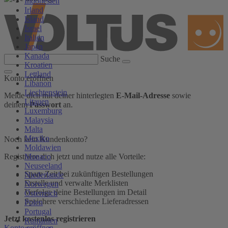
Indonesien
Irland
Island
Israel
Italien
Japan
Kanada
Suche
Kroatien
Lettland
Konto eröffnen
Libanon
Liechtenstein
Melde dich mit deiner hinterlegten
E-Mail-Adresse
sowie
Litauen
deinem
Passwort
an.
Luxemburg
Malaysia
Malta
Mexiko
Noch kein Kundenkonto?
Moldawien
Monaco
Registriere dich jetzt und nutze alle Vorteile:
Neuseeland
Spare Zeit bei zukünftigen Bestellungen
Niederlande
Erstelle und verwalte Merklisten
Norwegen
Verfolge deine Bestellungen im Detail
Österreich
Speichere verschiedene Lieferadressen
Polen
Portugal
Jetzt kostenlos registrieren
Rumänien
Konto eröffnen