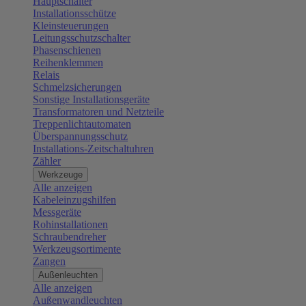
Hauptschalter
Installationsschütze
Kleinsteuerungen
Leitungsschutzschalter
Phasenschienen
Reihenklemmen
Relais
Schmelzsicherungen
Sonstige Installationsgeräte
Transformatoren und Netzteile
Treppenlichtautomaten
Überspannungsschutz
Installations-Zeitschaltuhren
Zähler
Werkzeuge
Alle anzeigen
Kabeleinzugshilfen
Messgeräte
Rohinstallationen
Schraubendreher
Werkzeugsortimente
Zangen
Außenleuchten
Alle anzeigen
Außenwandleuchten