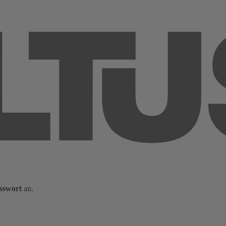
sswort
an.