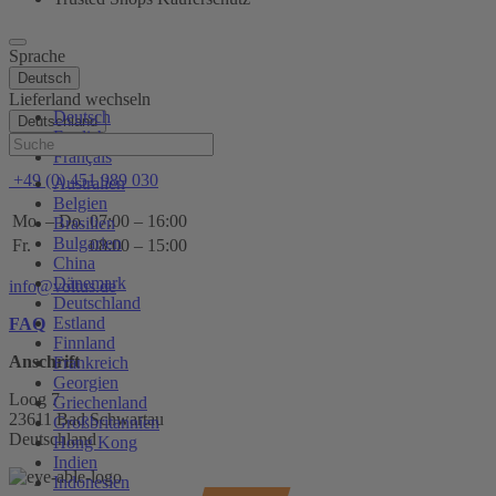
Sprache
Deutsch
Lieferland wechseln
Deutsch
Deutschland
English
Hilfe
Français
+49 (0) 451 989 030
Australien
Belgien
Mo. – Do.
07:00 – 16:00
Brasilien
Bulgarien
Fr.
08:00 – 15:00
China
Dänemark
info@voltus.de
Deutschland
Estland
FAQ
Finnland
Anschrift
Frankreich
Georgien
Loog 7
Griechenland
23611 Bad Schwartau
Großbritannien
Deutschland
Hong Kong
Indien
Indonesien