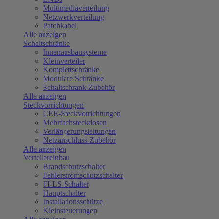
Multimediaverteilung
Netzwerkverteilung
Patchkabel
Alle anzeigen
Schaltschränke
Innenausbausysteme
Kleinverteiler
Komplettschränke
Modulare Schränke
Schaltschrank-Zubehör
Alle anzeigen
Steckvorrichtungen
CEE-Steckvorrichtungen
Mehrfachsteckdosen
Verlängerungsleitungen
Netzanschluss-Zubehör
Alle anzeigen
Verteilereinbau
Brandschutzschalter
Fehlerstromschutzschalter
FI-LS-Schalter
Hauptschalter
Installationsschütze
Kleinsteuerungen