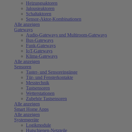
Heizungsaktoren
Jalousieaktoren
Schaltaktoren
Sensor-Aktor-Kombinationen
Alle anzeigen
Gateways
Audio-Gateways und Multiroom-Gateways
Bus-Gateways
Funk-Gateways
IoT-Gateways
Klima-Gateways
Alle anzeigen
Sensoren
Taster- und Sensoreingänge
Tür- und Fensterkontakte
Messtechnik
Tastsensoren
Wetterstationen
Zubehör Tastsensoren
Alle anzeigen
Smart Home Apps
Alle anzeigen
Systemgeräte
Logikmodule
Hutschienen-Netzteile