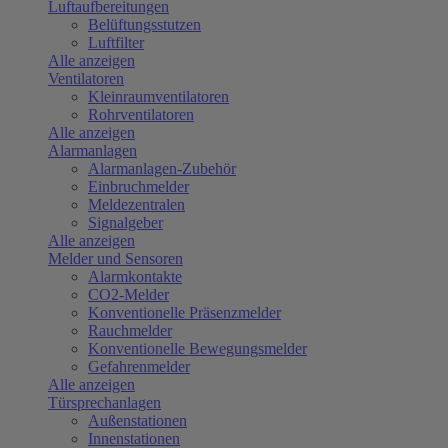
Luftaufbereitungen
Belüftungsstutzen
Luftfilter
Alle anzeigen
Ventilatoren
Kleinraumventilatoren
Rohrventilatoren
Alle anzeigen
Alarmanlagen
Alarmanlagen-Zubehör
Einbruchmelder
Meldezentralen
Signalgeber
Alle anzeigen
Melder und Sensoren
Alarmkontakte
CO2-Melder
Konventionelle Präsenzmelder
Rauchmelder
Konventionelle Bewegungsmelder
Gefahrenmelder
Alle anzeigen
Türsprechanlagen
Außenstationen
Innenstationen