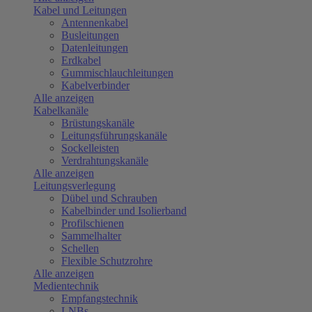
Kabel und Leitungen
Antennenkabel
Busleitungen
Datenleitungen
Erdkabel
Gummischlauchleitungen
Kabelverbinder
Alle anzeigen
Kabelkanäle
Brüstungskanäle
Leitungsführungskanäle
Sockelleisten
Verdrahtungskanäle
Alle anzeigen
Leitungsverlegung
Dübel und Schrauben
Kabelbinder und Isolierband
Profilschienen
Sammelhalter
Schellen
Flexible Schutzrohre
Alle anzeigen
Medientechnik
Empfangstechnik
LNBs