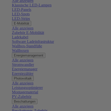
Alle anzeigen
Klassische LED-Lampen
LED-Panels
LED-Spots
LED-Strips
E-Mobilität
Alle anzeigen
Zubehör E-Mobilität
Ladekabel
Software Ladeinfrastruktur
Wallbox-Standfüße
Wallboxen
Energiemanagement
Alle anzeigen
Stromwandler
Energiemanager
Energiezähler
Photovoltaik
Alle anzeigen
Leistungsoptimierer
Montagematerial
PV-Zubehör
Beschattungen
Alle anzeigen
Beschattungs-Zubehör