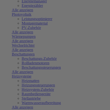
Energiemanager
Energiezähler
Alle anzeigen
Photovoltaik
Leistungsoptimierer
Montagematerial
PV-Zubehör
Alle anzeigen
Wärmepumpen
Alle anzeigen
Wechselrichter
Alle anzeigen
Beschattungen
Beschattungs-Zubehör
Rollladenmotoren
Beschattungssteuerungen
Alle anzeigen
Heizsysteme
Heizmatten
Heizungssteuerungen
Heizsystem-Zubehör
Raumbediengeräte
Stellantriebe
Warmwasseraufbereitung
Alle anzeigen