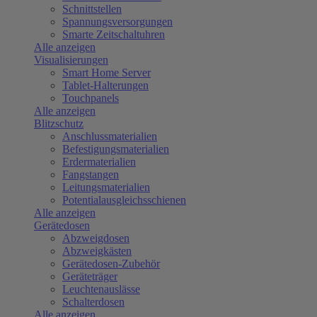
Schnittstellen
Spannungsversorgungen
Smarte Zeitschaltuhren
Alle anzeigen
Visualisierungen
Smart Home Server
Tablet-Halterungen
Touchpanels
Alle anzeigen
Blitzschutz
Anschlussmaterialien
Befestigungsmaterialien
Erdermaterialien
Fangstangen
Leitungsmaterialien
Potentialausgleichsschienen
Alle anzeigen
Gerätedosen
Abzweigdosen
Abzweigkästen
Gerätedosen-Zubehör
Geräteträger
Leuchtenauslässe
Schalterdosen
Alle anzeigen