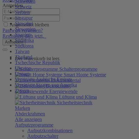
Schweden
Anmelden
Schweiz
Serbien
Singapur
Slowakei
Angemeldet bleiben
Slowenien
Passwort vergessen?
Spanien
Registriere dich jetzt.
Südafrika
Anmelden
Südkorea
Taiwan
Thailand
Der Warenkorb ist leer.
Tschechische Republik
Ukraine
Schalterprogramme
Ungarn
Smart Home Systeme
Vereinigte Arabische Emirate
Elektromaterial
Vereinigte Staaten von Amerika
Beleuchtung
Zypern
Energiewende
Lüftung und Klima
Sicherheitstechnik
Marken
Abdeckrahmen
Alle anzeigen
Aufputzprogramme
Aufputzkombinationen
Aufputzschalter