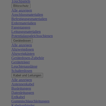
Touchpanels
Blitzschutz
Alle anzeigen
Anschlussmaterialien
Befestigungsmaterialien
Erdermaterialien
Fangstangen
Leitungsmaterialien
Potentialausgleichsschienen
Gerätedosen
Alle anzeigen
Abzweigdosen
Abzweigkästen
Gerätedosen-Zubehör
Geräteträger
Leuchtenauslässe
Schalterdosen
Kabel und Leitungen
Alle anzeigen
Antennenkabel
Busleitungen
Datenleitungen
Erdkabel
Gummischlauchleitungen
Kabelverbinder