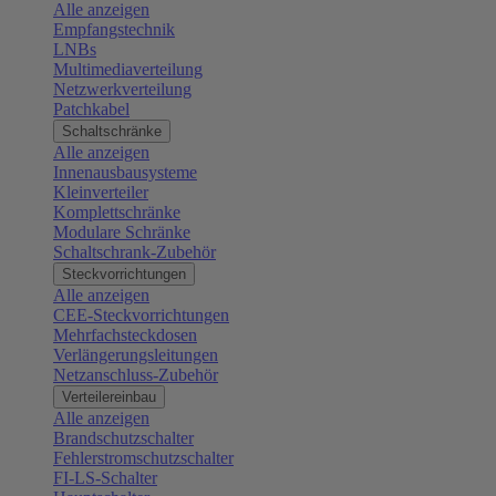
Alle anzeigen
Empfangstechnik
LNBs
Multimediaverteilung
Netzwerkverteilung
Patchkabel
Schaltschränke
Alle anzeigen
Innenausbausysteme
Kleinverteiler
Komplettschränke
Modulare Schränke
Schaltschrank-Zubehör
Steckvorrichtungen
Alle anzeigen
CEE-Steckvorrichtungen
Mehrfachsteckdosen
Verlängerungsleitungen
Netzanschluss-Zubehör
Verteilereinbau
Alle anzeigen
Brandschutzschalter
Fehlerstromschutzschalter
FI-LS-Schalter