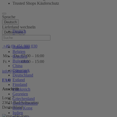
Trusted Shops Käuferschutz
Sprache
Deutsch
Lieferland wechseln
Deutsch
Deutschland
English
Hilfe
+49 (0) 451 989 030
Australien
Belgien
Mo. – Do.
07:00 – 16:00
Brasilien
Bulgarien
Fr.
08:00 – 15:00
China
Dänemark
info@voltus.de
Deutschland
Estland
FAQ
Finnland
Anschrift
Frankreich
Georgien
Loog 7
Griechenland
23611 Bad Schwartau
Großbritannien
Deutschland
Hong Kong
Indien