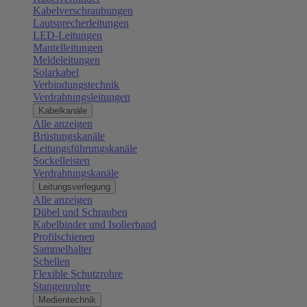
Kabelverschraubungen
Lautsprecherleitungen
LED-Leitungen
Mantelleitungen
Meldeleitungen
Solarkabel
Verbindungstechnik
Verdrahtungsleitungen
Kabelkanäle
Alle anzeigen
Brüstungskanäle
Leitungsführungskanäle
Sockelleisten
Verdrahtungskanäle
Leitungsverlegung
Alle anzeigen
Dübel und Schrauben
Kabelbinder und Isolierband
Profilschienen
Sammelhalter
Schellen
Flexible Schutzrohre
Stangenrohre
Medientechnik