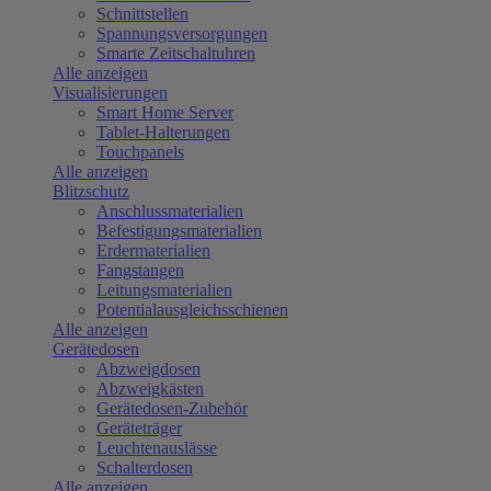
Schnittstellen
Spannungsversorgungen
Smarte Zeitschaltuhren
Alle anzeigen
Visualisierungen
Smart Home Server
Tablet-Halterungen
Touchpanels
Alle anzeigen
Blitzschutz
Anschlussmaterialien
Befestigungsmaterialien
Erdermaterialien
Fangstangen
Leitungsmaterialien
Potentialausgleichsschienen
Alle anzeigen
Gerätedosen
Abzweigdosen
Abzweigkästen
Gerätedosen-Zubehör
Geräteträger
Leuchtenauslässe
Schalterdosen
Alle anzeigen