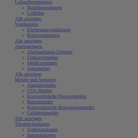
Luftaufbereitungen
Belüftungsstutzen
Luftfilter
Alle anzeigen
Ventilatoren
Kleinraumventilatoren
Rohrventilatoren
Alle anzeigen
Alarmanlagen
Alarmanlagen-Zubehör
Einbruchmelder
Meldezentralen
Signalgeber
Alle anzeigen
Melder und Sensoren
Alarmkontakte
CO2-Melder
Konventionelle Präsenzmelder
Rauchmelder
Konventionelle Bewegungsmelder
Gefahrenmelder
Alle anzeigen
Türsprechanlagen
Außenstationen
Innenstationen