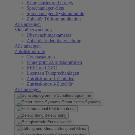
Klingeltaster und Gongs
Sprechanlagen-Sets
Sprechanlagen-Systemmodule
Zubehör Türkommunikation
Alle anzeigen
Videoüberwachung
Überwachungskameras
Zubehör Videoüberwachung
Alle anzeigen
Zutrittskontrolle
Codetastaturen
Fingerprint-Zutrittskontrollen
RFID und NFC
Lizenzen Türsprechanlagen
Zutrittskontroll-Zentralen
Zutrittskontroll-Zubehör
Alle anzeigen
Schalterprogramme
Smart Home Systeme
Elektromaterial
Beleuchtung
Energiewende
Lüftung und Klima