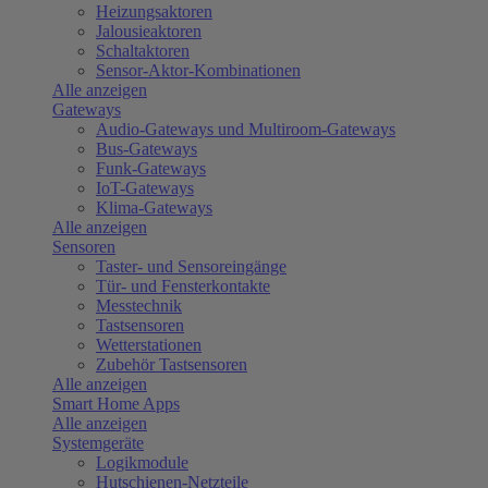
Heizungsaktoren
Jalousieaktoren
Schaltaktoren
Sensor-Aktor-Kombinationen
Alle anzeigen
Gateways
Audio-Gateways und Multiroom-Gateways
Bus-Gateways
Funk-Gateways
IoT-Gateways
Klima-Gateways
Alle anzeigen
Sensoren
Taster- und Sensoreingänge
Tür- und Fensterkontakte
Messtechnik
Tastsensoren
Wetterstationen
Zubehör Tastsensoren
Alle anzeigen
Smart Home Apps
Alle anzeigen
Systemgeräte
Logikmodule
Hutschienen-Netzteile