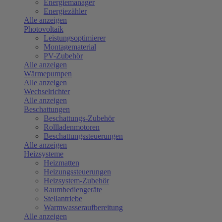
Energiemanager
Energiezähler
Alle anzeigen
Photovoltaik
Leistungsoptimierer
Montagematerial
PV-Zubehör
Alle anzeigen
Wärmepumpen
Alle anzeigen
Wechselrichter
Alle anzeigen
Beschattungen
Beschattungs-Zubehör
Rollladenmotoren
Beschattungssteuerungen
Alle anzeigen
Heizsysteme
Heizmatten
Heizungssteuerungen
Heizsystem-Zubehör
Raumbediengeräte
Stellantriebe
Warmwasseraufbereitung
Alle anzeigen