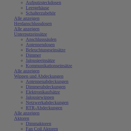
Aufputzsteckdosen
Leergehäuse
Schalterzubehör
Alle anzeigen
Herdanschlussdosen
Alle anzeigen
Unterputzeinsätze
Anschlusssäulen
Antennendosen
Beleuchtungseinsätze
Dimmer
Jalousieeinsätze
Kommunikationseinsätze
Alle anzeigen
Wippen und Abdeckungen
Antennenabdeckungen
Dimmerabdeckungen
Elektronikaufsätze
Jalousiewippen
Netzwerkabdeckungen
RTR-Abdeckungen
Alle anzeigen
Aktoren
Dimmaktoren
Fan Coil Aktoren