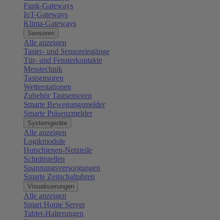
Funk-Gateways
IoT-Gateways
Klima-Gateways
Sensoren
Alle anzeigen
Taster- und Sensoreingänge
Tür- und Fensterkontakte
Messtechnik
Tastsensoren
Wetterstationen
Zubehör Tastsensoren
Smarte Bewegungsmelder
Smarte Präsenzmelder
Systemgeräte
Alle anzeigen
Logikmodule
Hutschienen-Netzteile
Schnittstellen
Spannungsversorgungen
Smarte Zeitschaltuhren
Visualisierungen
Alle anzeigen
Smart Home Server
Tablet-Halterungen