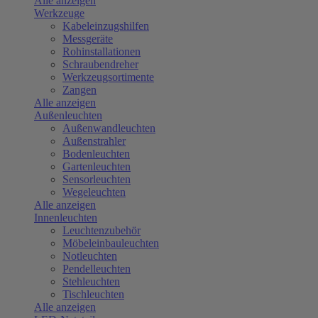
Alle anzeigen
Werkzeuge
Kabeleinzugshilfen
Messgeräte
Rohinstallationen
Schraubendreher
Werkzeugsortimente
Zangen
Alle anzeigen
Außenleuchten
Außenwandleuchten
Außenstrahler
Bodenleuchten
Gartenleuchten
Sensorleuchten
Wegeleuchten
Alle anzeigen
Innenleuchten
Leuchtenzubehör
Möbeleinbauleuchten
Notleuchten
Pendelleuchten
Stehleuchten
Tischleuchten
Alle anzeigen