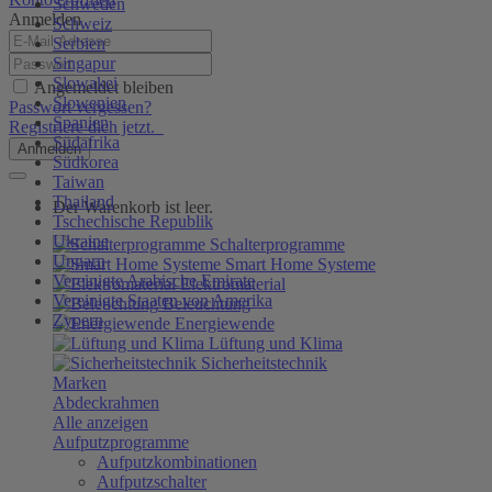
Schweden
Anmelden
Schweiz
Serbien
Singapur
Slowakei
Angemeldet bleiben
Slowenien
Passwort vergessen?
Spanien
Registriere dich jetzt.
Südafrika
Anmelden
Südkorea
Taiwan
Thailand
Der Warenkorb ist leer.
Tschechische Republik
Ukraine
Schalterprogramme
Ungarn
Smart Home Systeme
Vereinigte Arabische Emirate
Elektromaterial
Vereinigte Staaten von Amerika
Beleuchtung
Zypern
Energiewende
Lüftung und Klima
Sicherheitstechnik
Marken
Abdeckrahmen
Alle anzeigen
Aufputzprogramme
Aufputzkombinationen
Aufputzschalter