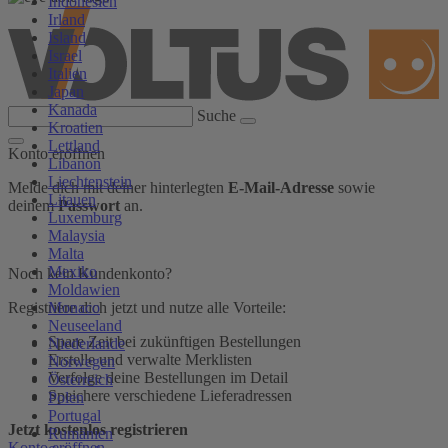
Indonesien
Irland
Island
Israel
Italien
Japan
Kanada
Suche
Kroatien
Lettland
Konto eröffnen
Libanon
Liechtenstein
Melde dich mit deiner hinterlegten
E-Mail-Adresse
sowie
Litauen
deinem
Passwort
an.
Luxemburg
Malaysia
Malta
Mexiko
Noch kein Kundenkonto?
Moldawien
Monaco
Registriere dich jetzt und nutze alle Vorteile:
Neuseeland
Spare Zeit bei zukünftigen Bestellungen
Niederlande
Erstelle und verwalte Merklisten
Norwegen
Verfolge deine Bestellungen im Detail
Österreich
Speichere verschiedene Lieferadressen
Polen
Portugal
Jetzt kostenlos registrieren
Rumänien
Konto eröffnen