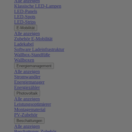
Alle anzeigen
Klassische LED-Lampen
LED-Panels
LED-Spots
LED-Strips
E-Mobilität
Alle anzeigen
Zubehör E-Mobilität
Ladekabel
Software Ladeinfrastruktur
Wallbox-Standfüße
Wallboxen
Energiemanagement
Alle anzeigen
Stromwandler
Energiemanager
Energiezähler
Photovoltaik
Alle anzeigen
Leistungsoptimierer
Montagematerial
PV-Zubehör
Beschattungen
Alle anzeigen
Beschattungs-Zubehör