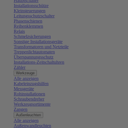
Hauptschalter
Installationsschütze
Kleinsteuerungen
Leitungsschutzschalter
Phasenschienen
Reihenklemmen
Relais
Schmelzsicherungen
Sonstige Installationsgeräte
Transformatoren und Netzteile
Treppenlichtautomaten
Überspannungsschutz
Installations-Zeitschaltuhren
Zähler
Werkzeuge
Alle anzeigen
Kabeleinzugshilfen
Messgeräte
Rohinstallationen
Schraubendreher
Werkzeugsortimente
Zangen
Außenleuchten
Alle anzeigen
Außenwandleuchten