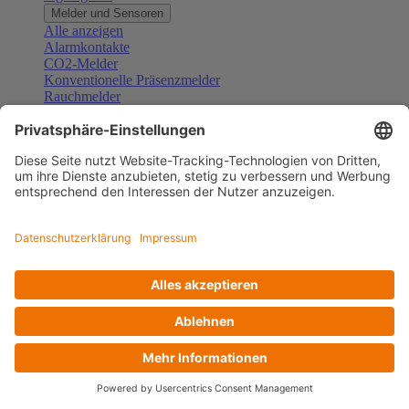
Melder und Sensoren
Alle anzeigen
Alarmkontakte
CO2-Melder
Konventionelle Präsenzmelder
Rauchmelder
Konventionelle Bewegungsmelder
Gefahrenmelder
Zubehör Melder und Sensoren
Türsprechanlagen
Alle anzeigen
Außenstationen
Innenstationen
Klingeltaster und Gongs
Sprechanlagen-Sets
Sprechanlagen-Systemmodule
Zubehör Türkommunikation
Videoüberwachung
Alle anzeigen
Überwachungskameras
Zubehör Videoüberwachung
Zutrittskontrolle
Alle anzeigen
Codetastaturen