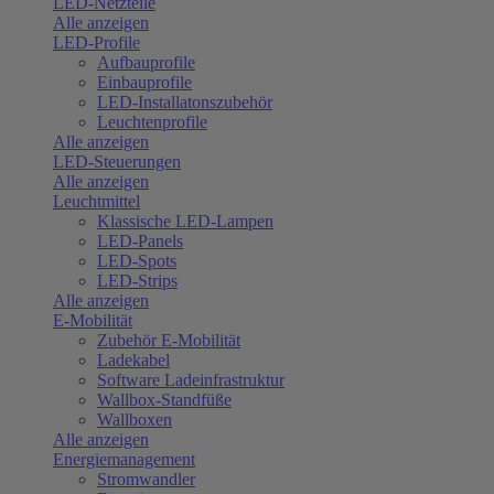
LED-Netzteile
Alle anzeigen
LED-Profile
Aufbauprofile
Einbauprofile
LED-Installatonszubehör
Leuchtenprofile
Alle anzeigen
LED-Steuerungen
Alle anzeigen
Leuchtmittel
Klassische LED-Lampen
LED-Panels
LED-Spots
LED-Strips
Alle anzeigen
E-Mobilität
Zubehör E-Mobilität
Ladekabel
Software Ladeinfrastruktur
Wallbox-Standfüße
Wallboxen
Alle anzeigen
Energiemanagement
Stromwandler