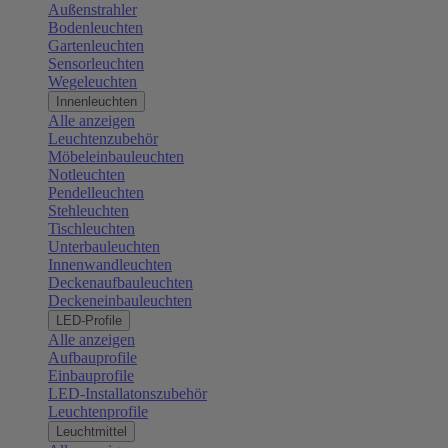
Außenstrahler
Bodenleuchten
Gartenleuchten
Sensorleuchten
Wegeleuchten
Innenleuchten
Alle anzeigen
Leuchtenzubehör
Möbeleinbauleuchten
Notleuchten
Pendelleuchten
Stehleuchten
Tischleuchten
Unterbauleuchten
Innenwandleuchten
Deckenaufbauleuchten
Deckeneinbauleuchten
LED-Profile
Alle anzeigen
Aufbauprofile
Einbauprofile
LED-Installatonszubehör
Leuchtenprofile
Leuchtmittel