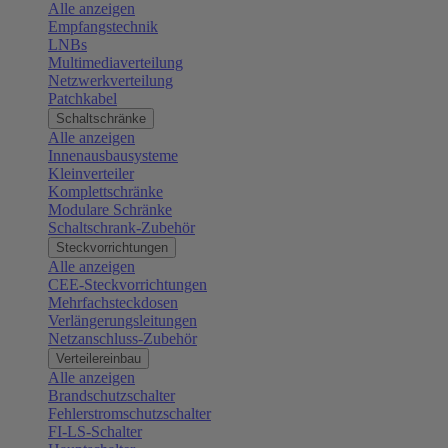
Alle anzeigen
Empfangstechnik
LNBs
Multimediaverteilung
Netzwerkverteilung
Patchkabel
Schaltschränke
Alle anzeigen
Innenausbausysteme
Kleinverteiler
Komplettschränke
Modulare Schränke
Schaltschrank-Zubehör
Steckvorrichtungen
Alle anzeigen
CEE-Steckvorrichtungen
Mehrfachsteckdosen
Verlängerungsleitungen
Netzanschluss-Zubehör
Verteilereinbau
Alle anzeigen
Brandschutzschalter
Fehlerstromschutzschalter
FI-LS-Schalter