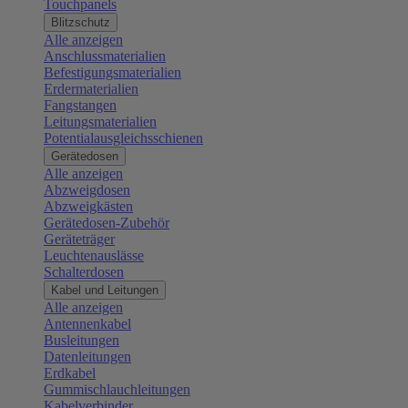
Touchpanels
Blitzschutz
Alle anzeigen
Anschlussmaterialien
Befestigungsmaterialien
Erdermaterialien
Fangstangen
Leitungsmaterialien
Potentialausgleichsschienen
Gerätedosen
Alle anzeigen
Abzweigdosen
Abzweigkästen
Gerätedosen-Zubehör
Geräteträger
Leuchtenauslässe
Schalterdosen
Kabel und Leitungen
Alle anzeigen
Antennenkabel
Busleitungen
Datenleitungen
Erdkabel
Gummischlauchleitungen
Kabelverbinder