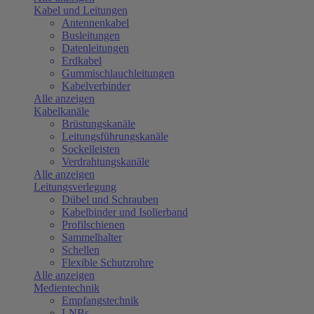
Kabel und Leitungen
Antennenkabel
Busleitungen
Datenleitungen
Erdkabel
Gummischlauchleitungen
Kabelverbinder
Alle anzeigen
Kabelkanäle
Brüstungskanäle
Leitungsführungskanäle
Sockelleisten
Verdrahtungskanäle
Alle anzeigen
Leitungsverlegung
Dübel und Schrauben
Kabelbinder und Isolierband
Profilschienen
Sammelhalter
Schellen
Flexible Schutzrohre
Alle anzeigen
Medientechnik
Empfangstechnik
LNBs