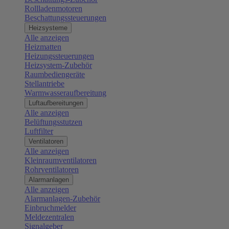
Rollladenmotoren
Beschattungssteuerungen
Heizsysteme
Alle anzeigen
Heizmatten
Heizungssteuerungen
Heizsystem-Zubehör
Raumbediengeräte
Stellantriebe
Warmwasseraufbereitung
Luftaufbereitungen
Alle anzeigen
Belüftungsstutzen
Luftfilter
Ventilatoren
Alle anzeigen
Kleinraumventilatoren
Rohrventilatoren
Alarmanlagen
Alle anzeigen
Alarmanlagen-Zubehör
Einbruchmelder
Meldezentralen
Signalgeber