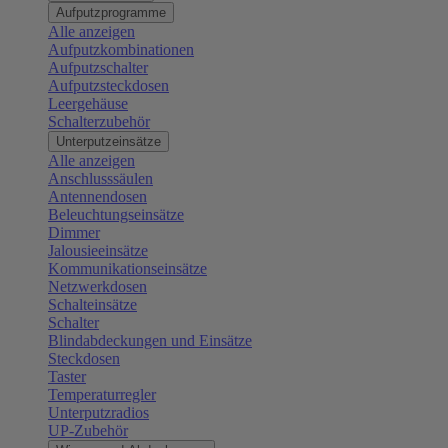
Aufputzprogramme
Alle anzeigen
Aufputzkombinationen
Aufputzschalter
Aufputzsteckdosen
Leergehäuse
Schalterzubehör
Unterputzeinsätze
Alle anzeigen
Anschlusssäulen
Antennendosen
Beleuchtungseinsätze
Dimmer
Jalousieeinsätze
Kommunikationseinsätze
Netzwerkdosen
Schalteinsätze
Schalter
Blindabdeckungen und Einsätze
Steckdosen
Taster
Temperaturregler
Unterputzradios
UP-Zubehör