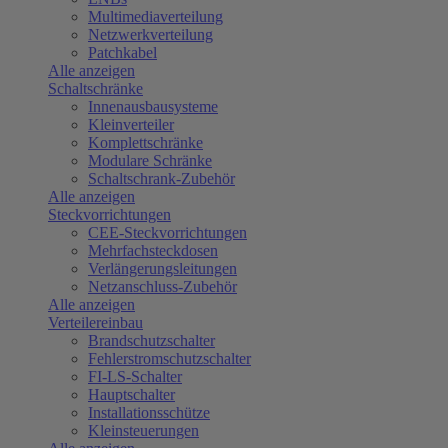
Multimediaverteilung
Netzwerkverteilung
Patchkabel
Alle anzeigen
Schaltschränke
Innenausbausysteme
Kleinverteiler
Komplettschränke
Modulare Schränke
Schaltschrank-Zubehör
Alle anzeigen
Steckvorrichtungen
CEE-Steckvorrichtungen
Mehrfachsteckdosen
Verlängerungsleitungen
Netzanschluss-Zubehör
Alle anzeigen
Verteilereinbau
Brandschutzschalter
Fehlerstromschutzschalter
FI-LS-Schalter
Hauptschalter
Installationsschütze
Kleinsteuerungen