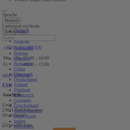
Sprache
Deutsch
Lieferland wechseln
Deutsch
Deutschland
English
Hilfe
Français
+49 (0) 451 989 030
Australien
Belgien
Mo. – Do.
07:00 – 16:00
Brasilien
Bulgarien
Fr.
08:00 – 15:00
China
Dänemark
info@voltus.de
Deutschland
Estland
FAQ
Finnland
Anschrift
Frankreich
Georgien
Loog 7
Griechenland
23611 Bad Schwartau
Großbritannien
Deutschland
Hong Kong
Indien
Indonesien