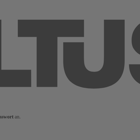
sswort
an.