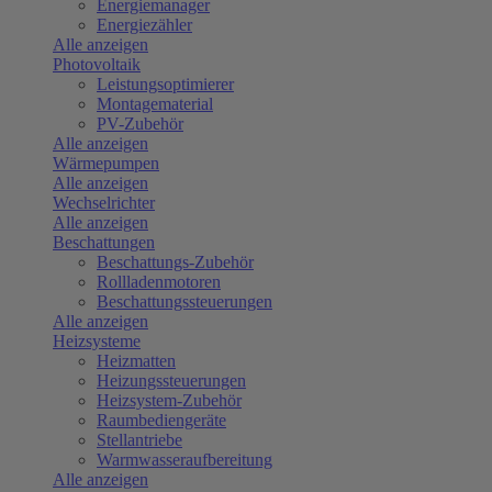
Energiemanager
Energiezähler
Alle anzeigen
Photovoltaik
Leistungsoptimierer
Montagematerial
PV-Zubehör
Alle anzeigen
Wärmepumpen
Alle anzeigen
Wechselrichter
Alle anzeigen
Beschattungen
Beschattungs-Zubehör
Rollladenmotoren
Beschattungssteuerungen
Alle anzeigen
Heizsysteme
Heizmatten
Heizungssteuerungen
Heizsystem-Zubehör
Raumbediengeräte
Stellantriebe
Warmwasseraufbereitung
Alle anzeigen