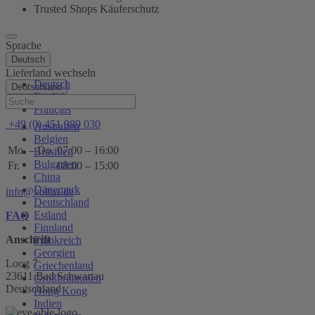
Trusted Shops Käuferschutz
Sprache
Deutsch
Lieferland wechseln
Deutsch
Deutschland
English
Hilfe
Français
+49 (0) 451 989 030
Australien
Belgien
Mo. – Do.
07:00 – 16:00
Brasilien
Bulgarien
Fr.
08:00 – 15:00
China
Dänemark
info@voltus.de
Deutschland
Estland
FAQ
Finnland
Anschrift
Frankreich
Georgien
Loog 7
Griechenland
23611 Bad Schwartau
Großbritannien
Deutschland
Hong Kong
Indien