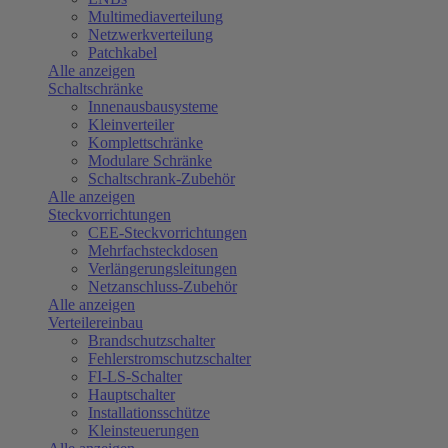
Multimediaverteilung
Netzwerkverteilung
Patchkabel
Alle anzeigen
Schaltschränke
Innenausbausysteme
Kleinverteiler
Komplettschränke
Modulare Schränke
Schaltschrank-Zubehör
Alle anzeigen
Steckvorrichtungen
CEE-Steckvorrichtungen
Mehrfachsteckdosen
Verlängerungsleitungen
Netzanschluss-Zubehör
Alle anzeigen
Verteilereinbau
Brandschutzschalter
Fehlerstromschutzschalter
FI-LS-Schalter
Hauptschalter
Installationsschütze
Kleinsteuerungen