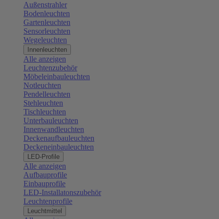
Außenstrahler
Bodenleuchten
Gartenleuchten
Sensorleuchten
Wegeleuchten
Innenleuchten
Alle anzeigen
Leuchtenzubehör
Möbeleinbauleuchten
Notleuchten
Pendelleuchten
Stehleuchten
Tischleuchten
Unterbauleuchten
Innenwandleuchten
Deckenaufbauleuchten
Deckeneinbauleuchten
LED-Profile
Alle anzeigen
Aufbauprofile
Einbauprofile
LED-Installatonszubehör
Leuchtenprofile
Leuchtmittel