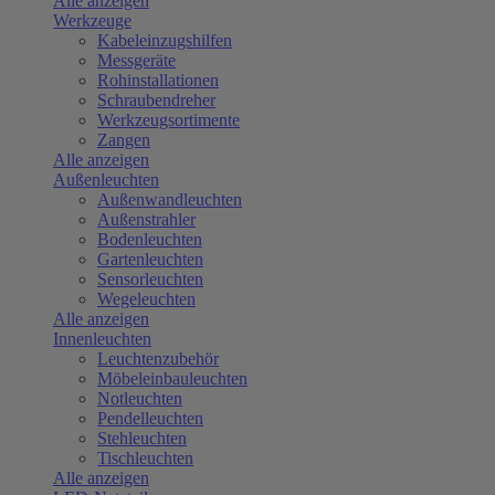
Alle anzeigen
Werkzeuge
Kabeleinzugshilfen
Messgeräte
Rohinstallationen
Schraubendreher
Werkzeugsortimente
Zangen
Alle anzeigen
Außenleuchten
Außenwandleuchten
Außenstrahler
Bodenleuchten
Gartenleuchten
Sensorleuchten
Wegeleuchten
Alle anzeigen
Innenleuchten
Leuchtenzubehör
Möbeleinbauleuchten
Notleuchten
Pendelleuchten
Stehleuchten
Tischleuchten
Alle anzeigen