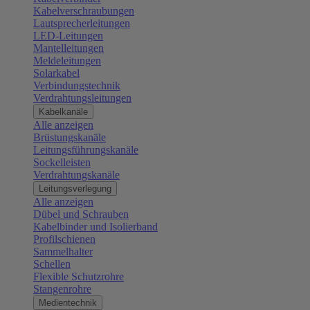
Kabelverschraubungen
Lautsprecherleitungen
LED-Leitungen
Mantelleitungen
Meldeleitungen
Solarkabel
Verbindungstechnik
Verdrahtungsleitungen
Kabelkanäle
Alle anzeigen
Brüstungskanäle
Leitungsführungskanäle
Sockelleisten
Verdrahtungskanäle
Leitungsverlegung
Alle anzeigen
Dübel und Schrauben
Kabelbinder und Isolierband
Profilschienen
Sammelhalter
Schellen
Flexible Schutzrohre
Stangenrohre
Medientechnik