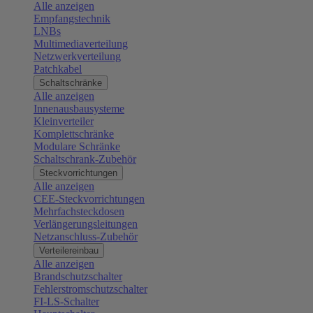
Alle anzeigen
Empfangstechnik
LNBs
Multimediaverteilung
Netzwerkverteilung
Patchkabel
Schaltschränke
Alle anzeigen
Innenausbausysteme
Kleinverteiler
Komplettschränke
Modulare Schränke
Schaltschrank-Zubehör
Steckvorrichtungen
Alle anzeigen
CEE-Steckvorrichtungen
Mehrfachsteckdosen
Verlängerungsleitungen
Netzanschluss-Zubehör
Verteilereinbau
Alle anzeigen
Brandschutzschalter
Fehlerstromschutzschalter
FI-LS-Schalter