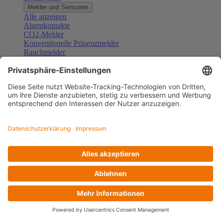
Melder und Sensoren
Alle anzeigen
Alarmkontakte
CO2-Melder
Konventionelle Präsenzmelder
Rauchmelder
Konventionelle Bewegungsmelder
Gefahrenmelder
Zubehör Melder und Sensoren
Türsprechanlagen
Alle anzeigen
Außenstationen
Innenstationen
Klingeltaster und Gongs
Sprechanlagen-Sets
Sprechanlagen-Systemmodule
Zubehör Türkommunikation
Videoüberwachung
Alle anzeigen
Überwachungskameras
Zubehör Videoüberwachung
Zutrittskontrolle
Alle anzeigen
Codetastaturen