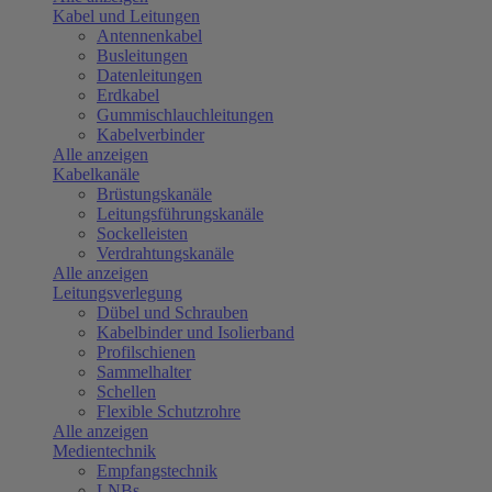
Kabel und Leitungen
Antennenkabel
Busleitungen
Datenleitungen
Erdkabel
Gummischlauchleitungen
Kabelverbinder
Alle anzeigen
Kabelkanäle
Brüstungskanäle
Leitungsführungskanäle
Sockelleisten
Verdrahtungskanäle
Alle anzeigen
Leitungsverlegung
Dübel und Schrauben
Kabelbinder und Isolierband
Profilschienen
Sammelhalter
Schellen
Flexible Schutzrohre
Alle anzeigen
Medientechnik
Empfangstechnik
LNBs