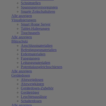
Schnittstellen
Spannungsversorgungen
Smarte Zeitschaltuhren
Alle anzeigen
Visualisierungen
Smart Home Server
Tablet-Halterungen
Touchpanels
Alle anzeigen
Blitzschutz
Anschlussmaterialien
Befestigungsmaterialien
Erdermaterialien
Fangstangen
Leitungsmaterialien
Potentialausgleichsschienen
Alle anzeigen
Gerätedosen
Abzweigdosen
Abzweigkästen
Gerätedosen-Zubehör
Geräteträger
Leuchtenauslässe
Schalterdosen
Alle anzeigen