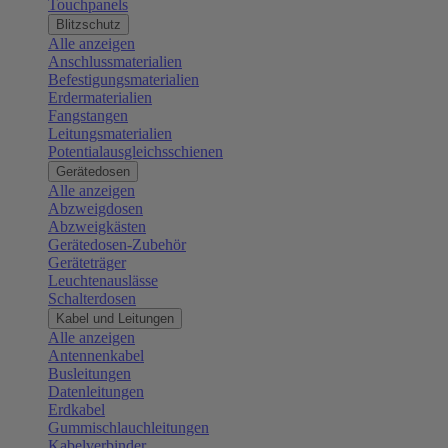
Touchpanels
Blitzschutz
Alle anzeigen
Anschlussmaterialien
Befestigungsmaterialien
Erdermaterialien
Fangstangen
Leitungsmaterialien
Potentialausgleichsschienen
Gerätedosen
Alle anzeigen
Abzweigdosen
Abzweigkästen
Gerätedosen-Zubehör
Geräteträger
Leuchtenauslässe
Schalterdosen
Kabel und Leitungen
Alle anzeigen
Antennenkabel
Busleitungen
Datenleitungen
Erdkabel
Gummischlauchleitungen
Kabelverbinder