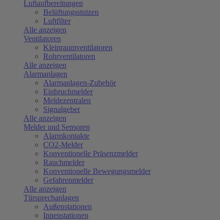
Luftaufbereitungen
Belüftungsstutzen
Luftfilter
Alle anzeigen
Ventilatoren
Kleinraumventilatoren
Rohrventilatoren
Alle anzeigen
Alarmanlagen
Alarmanlagen-Zubehör
Einbruchmelder
Meldezentralen
Signalgeber
Alle anzeigen
Melder und Sensoren
Alarmkontakte
CO2-Melder
Konventionelle Präsenzmelder
Rauchmelder
Konventionelle Bewegungsmelder
Gefahrenmelder
Alle anzeigen
Türsprechanlagen
Außenstationen
Innenstationen