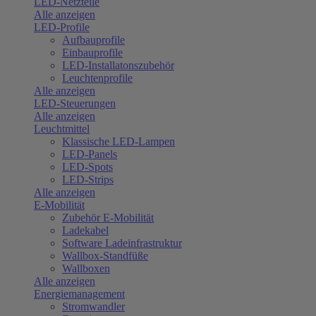
LED-Netzteile
Alle anzeigen
LED-Profile
Aufbauprofile
Einbauprofile
LED-Installatonszubehör
Leuchtenprofile
Alle anzeigen
LED-Steuerungen
Alle anzeigen
Leuchtmittel
Klassische LED-Lampen
LED-Panels
LED-Spots
LED-Strips
Alle anzeigen
E-Mobilität
Zubehör E-Mobilität
Ladekabel
Software Ladeinfrastruktur
Wallbox-Standfüße
Wallboxen
Alle anzeigen
Energiemanagement
Stromwandler