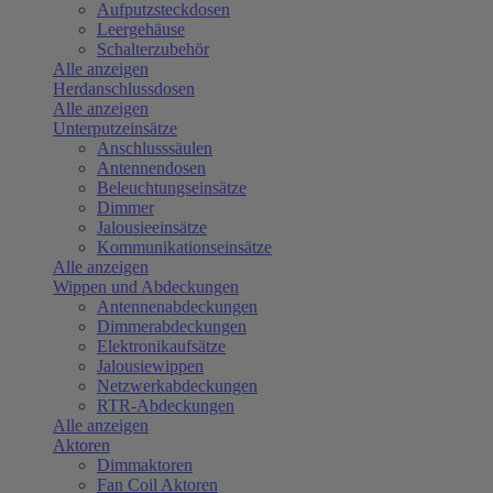
Aufputzsteckdosen
Leergehäuse
Schalterzubehör
Alle anzeigen
Herdanschlussdosen
Alle anzeigen
Unterputzeinsätze
Anschlusssäulen
Antennendosen
Beleuchtungseinsätze
Dimmer
Jalousieeinsätze
Kommunikationseinsätze
Alle anzeigen
Wippen und Abdeckungen
Antennenabdeckungen
Dimmerabdeckungen
Elektronikaufsätze
Jalousiewippen
Netzwerkabdeckungen
RTR-Abdeckungen
Alle anzeigen
Aktoren
Dimmaktoren
Fan Coil Aktoren