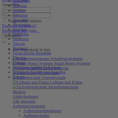
Schweden
Anmelden
Schweiz
Serbien
Singapur
Slowakei
Angemeldet bleiben
Slowenien
Passwort vergessen?
Spanien
Registriere dich jetzt.
Südafrika
Anmelden
Südkorea
Taiwan
Thailand
Der Warenkorb ist leer.
Tschechische Republik
Ukraine
Schalterprogramme
Ungarn
Smart Home Systeme
Vereinigte Arabische Emirate
Elektromaterial
Vereinigte Staaten von Amerika
Beleuchtung
Zypern
Energiewende
Lüftung und Klima
Sicherheitstechnik
Marken
Abdeckrahmen
Alle anzeigen
Aufputzprogramme
Aufputzkombinationen
Aufputzschalter