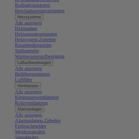
Rollladenmotoren
Beschattungssteuerungen
Heizsysteme
Alle anzeigen
Heizmatten
Heizungssteuerungen
Heizsystem-Zubehör
Raumbediengeräte
Stellantriebe
Warmwasseraufbereitung
Luftaufbereitungen
Alle anzeigen
Belüftungsstutzen
Luftfilter
Ventilatoren
Alle anzeigen
Kleinraumventilatoren
Rohrventilatoren
Alarmanlagen
Alle anzeigen
Alarmanlagen-Zubehör
Einbruchmelder
Meldezentralen
Signalgeber