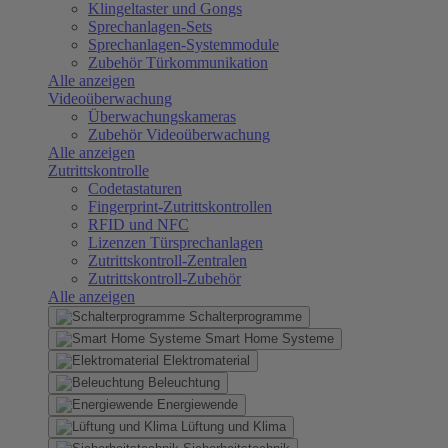
Klingeltaster und Gongs
Sprechanlagen-Sets
Sprechanlagen-Systemmodule
Zubehör Türkommunikation
Alle anzeigen
Videoüberwachung
Überwachungskameras
Zubehör Videoüberwachung
Alle anzeigen
Zutrittskontrolle
Codetastaturen
Fingerprint-Zutrittskontrollen
RFID und NFC
Lizenzen Türsprechanlagen
Zutrittskontroll-Zentralen
Zutrittskontroll-Zubehör
Alle anzeigen
Schalterprogramme
Smart Home Systeme
Elektromaterial
Beleuchtung
Energiewende
Lüftung und Klima