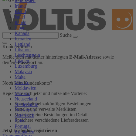
Indonesien
Irland
Island
Israel
Italien
Japan
Kanada
Suche
Kroatien
Lettland
Konto eröffnen
Libanon
Liechtenstein
Melde dich mit deiner hinterlegten
E-Mail-Adresse
sowie
Litauen
deinem
Passwort
an.
Luxemburg
Malaysia
Malta
Mexiko
Noch kein Kundenkonto?
Moldawien
Monaco
Registriere dich jetzt und nutze alle Vorteile:
Neuseeland
Spare Zeit bei zukünftigen Bestellungen
Niederlande
Erstelle und verwalte Merklisten
Norwegen
Verfolge deine Bestellungen im Detail
Österreich
Speichere verschiedene Lieferadressen
Polen
Portugal
Jetzt kostenlos registrieren
Rumänien
Konto eröffnen