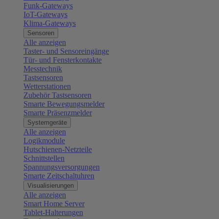
Funk-Gateways
IoT-Gateways
Klima-Gateways
Sensoren
Alle anzeigen
Taster- und Sensoreingänge
Tür- und Fensterkontakte
Messtechnik
Tastsensoren
Wetterstationen
Zubehör Tastsensoren
Smarte Bewegungsmelder
Smarte Präsenzmelder
Systemgeräte
Alle anzeigen
Logikmodule
Hutschienen-Netzteile
Schnittstellen
Spannungsversorgungen
Smarte Zeitschaltuhren
Visualisierungen
Alle anzeigen
Smart Home Server
Tablet-Halterungen