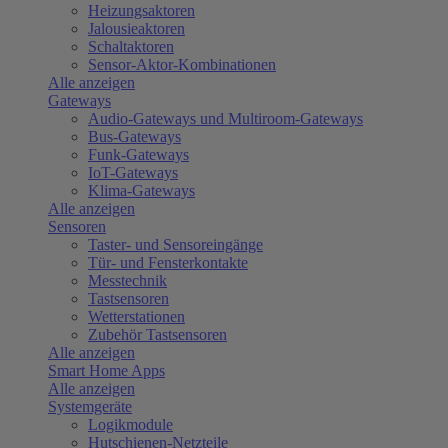
Heizungsaktoren
Jalousieaktoren
Schaltaktoren
Sensor-Aktor-Kombinationen
Alle anzeigen
Gateways
Audio-Gateways und Multiroom-Gateways
Bus-Gateways
Funk-Gateways
IoT-Gateways
Klima-Gateways
Alle anzeigen
Sensoren
Taster- und Sensoreingänge
Tür- und Fensterkontakte
Messtechnik
Tastsensoren
Wetterstationen
Zubehör Tastsensoren
Alle anzeigen
Smart Home Apps
Alle anzeigen
Systemgeräte
Logikmodule
Hutschienen-Netzteile