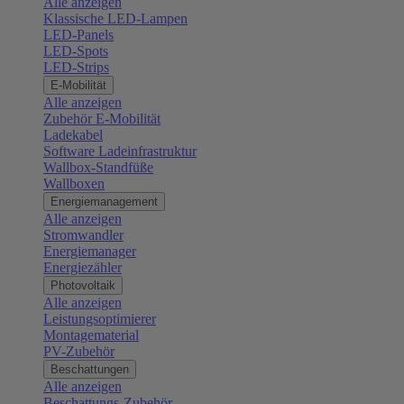
Alle anzeigen
Klassische LED-Lampen
LED-Panels
LED-Spots
LED-Strips
E-Mobilität
Alle anzeigen
Zubehör E-Mobilität
Ladekabel
Software Ladeinfrastruktur
Wallbox-Standfüße
Wallboxen
Energiemanagement
Alle anzeigen
Stromwandler
Energiemanager
Energiezähler
Photovoltaik
Alle anzeigen
Leistungsoptimierer
Montagematerial
PV-Zubehör
Beschattungen
Alle anzeigen
Beschattungs-Zubehör