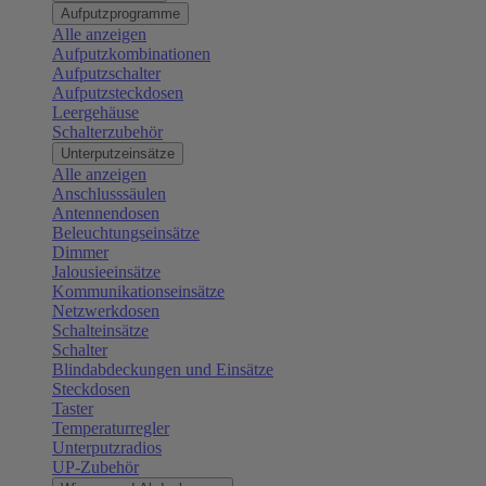
Aufputzprogramme
Alle anzeigen
Aufputzkombinationen
Aufputzschalter
Aufputzsteckdosen
Leergehäuse
Schalterzubehör
Unterputzeinsätze
Alle anzeigen
Anschlusssäulen
Antennendosen
Beleuchtungseinsätze
Dimmer
Jalousieeinsätze
Kommunikationseinsätze
Netzwerkdosen
Schalteinsätze
Schalter
Blindabdeckungen und Einsätze
Steckdosen
Taster
Temperaturregler
Unterputzradios
UP-Zubehör