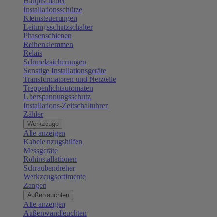
Hauptschalter
Installationsschütze
Kleinsteuerungen
Leitungsschutzschalter
Phasenschienen
Reihenklemmen
Relais
Schmelzsicherungen
Sonstige Installationsgeräte
Transformatoren und Netzteile
Treppenlichtautomaten
Überspannungsschutz
Installations-Zeitschaltuhren
Zähler
Werkzeuge
Alle anzeigen
Kabeleinzugshilfen
Messgeräte
Rohinstallationen
Schraubendreher
Werkzeugsortimente
Zangen
Außenleuchten
Alle anzeigen
Außenwandleuchten