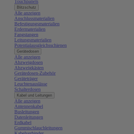
Touchpanels
Blitzschutz
Alle anzeigen
Anschlussmaterialien
Befestigungsmaterialien
Erdermaterialien
Fangstangen
Leitungsmaterialien
Potentialausgleichsschienen
Gerätedosen
Alle anzeigen
Abzweigdosen
Abzweigkästen
Gerätedosen-Zubehör
Geräteträger
Leuchtenauslässe
Schalterdosen
Kabel und Leitungen
Alle anzeigen
Antennenkabel
Busleitungen
Datenleitungen
Erdkabel
Gummischlauchleitungen
Kabelverbinder