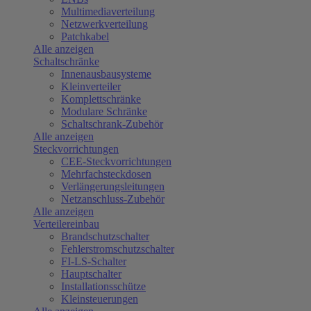
Multimediaverteilung
Netzwerkverteilung
Patchkabel
Alle anzeigen
Schaltschränke
Innenausbausysteme
Kleinverteiler
Komplettschränke
Modulare Schränke
Schaltschrank-Zubehör
Alle anzeigen
Steckvorrichtungen
CEE-Steckvorrichtungen
Mehrfachsteckdosen
Verlängerungsleitungen
Netzanschluss-Zubehör
Alle anzeigen
Verteilereinbau
Brandschutzschalter
Fehlerstromschutzschalter
FI-LS-Schalter
Hauptschalter
Installationsschütze
Kleinsteuerungen