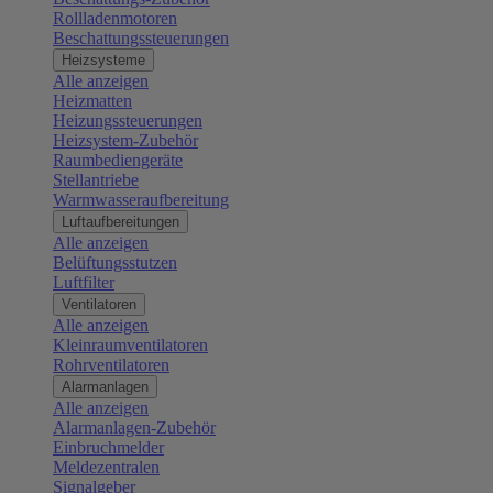
Rollladenmotoren
Beschattungssteuerungen
Heizsysteme
Alle anzeigen
Heizmatten
Heizungssteuerungen
Heizsystem-Zubehör
Raumbediengeräte
Stellantriebe
Warmwasseraufbereitung
Luftaufbereitungen
Alle anzeigen
Belüftungsstutzen
Luftfilter
Ventilatoren
Alle anzeigen
Kleinraumventilatoren
Rohrventilatoren
Alarmanlagen
Alle anzeigen
Alarmanlagen-Zubehör
Einbruchmelder
Meldezentralen
Signalgeber