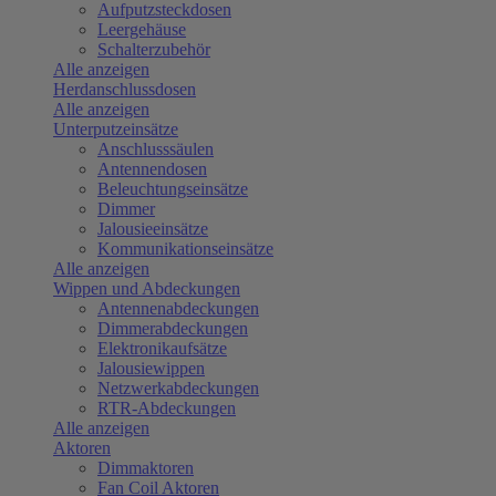
Aufputzsteckdosen
Leergehäuse
Schalterzubehör
Alle anzeigen
Herdanschlussdosen
Alle anzeigen
Unterputzeinsätze
Anschlusssäulen
Antennendosen
Beleuchtungseinsätze
Dimmer
Jalousieeinsätze
Kommunikationseinsätze
Alle anzeigen
Wippen und Abdeckungen
Antennenabdeckungen
Dimmerabdeckungen
Elektronikaufsätze
Jalousiewippen
Netzwerkabdeckungen
RTR-Abdeckungen
Alle anzeigen
Aktoren
Dimmaktoren
Fan Coil Aktoren