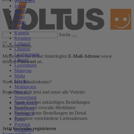
Indonesien
Irland
Island
Israel
Italien
Japan
Kanada
Suche
Kroatien
Lettland
Konto eröffnen
Libanon
Liechtenstein
Melde dich mit deiner hinterlegten
E-Mail-Adresse
sowie
Litauen
deinem
Passwort
an.
Luxemburg
Malaysia
Malta
Mexiko
Noch kein Kundenkonto?
Moldawien
Monaco
Registriere dich jetzt und nutze alle Vorteile:
Neuseeland
Spare Zeit bei zukünftigen Bestellungen
Niederlande
Erstelle und verwalte Merklisten
Norwegen
Verfolge deine Bestellungen im Detail
Österreich
Speichere verschiedene Lieferadressen
Polen
Portugal
Jetzt kostenlos registrieren
Rumänien
Konto eröffnen