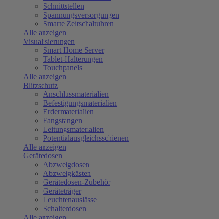
Schnittstellen
Spannungsversorgungen
Smarte Zeitschaltuhren
Alle anzeigen
Visualisierungen
Smart Home Server
Tablet-Halterungen
Touchpanels
Alle anzeigen
Blitzschutz
Anschlussmaterialien
Befestigungsmaterialien
Erdermaterialien
Fangstangen
Leitungsmaterialien
Potentialausgleichsschienen
Alle anzeigen
Gerätedosen
Abzweigdosen
Abzweigkästen
Gerätedosen-Zubehör
Geräteträger
Leuchtenauslässe
Schalterdosen
Alle anzeigen