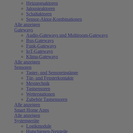
Heizungsaktoren
Jalousieaktoren
Schaltaktoren
Sensor-Aktor-Kombinationen
Alle anzeigen
Gateways
Audio-Gateways und Multiroom-Gateways
Bus-Gateways
Funk-Gateways
IoT-Gateways
Klima-Gateways
Alle anzeigen
Sensoren
Taster- und Sensoreingänge
Tür- und Fensterkontakte
Messtechnik
Tastsensoren
Wetterstationen
Zubehör Tastsensoren
Alle anzeigen
Smart Home Apps
Alle anzeigen
Systemgeräte
Logikmodule
Hutschienen-Netzteile