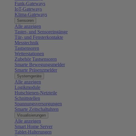
Funk-Gateways
IoT-Gateways
Klima-Gateways
Sensoren
Alle anzeigen
Taster- und Sensoreingänge
Tür- und Fensterkontakte
Messtechnik
Tastsensoren
Wetterstationen
Zubehör Tastsensoren
Smarte Bewegungsmelder
Smarte Präsenzmelder
Systemgeräte
Alle anzeigen
Logikmodule
Hutschienen-Netzteile
Schnittstellen
Spannungsversorgungen
Smarte Zeitschaltuhren
Visualisierungen
Alle anzeigen
Smart Home Server
Tablet-Halterungen