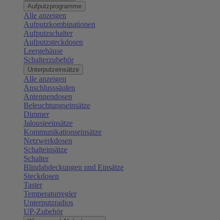
Aufputzprogramme
Alle anzeigen
Aufputzkombinationen
Aufputzschalter
Aufputzsteckdosen
Leergehäuse
Schalterzubehör
Unterputzeinsätze
Alle anzeigen
Anschlusssäulen
Antennendosen
Beleuchtungseinsätze
Dimmer
Jalousieeinsätze
Kommunikationseinsätze
Netzwerkdosen
Schalteinsätze
Schalter
Blindabdeckungen und Einsätze
Steckdosen
Taster
Temperaturregler
Unterputzradios
UP-Zubehör