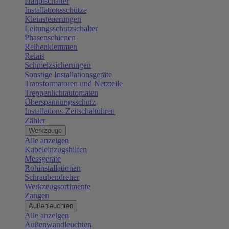
Hauptschalter
Installationsschütze
Kleinsteuerungen
Leitungsschutzschalter
Phasenschienen
Reihenklemmen
Relais
Schmelzsicherungen
Sonstige Installationsgeräte
Transformatoren und Netzteile
Treppenlichtautomaten
Überspannungsschutz
Installations-Zeitschaltuhren
Zähler
Werkzeuge
Alle anzeigen
Kabeleinzugshilfen
Messgeräte
Rohinstallationen
Schraubendreher
Werkzeugsortimente
Zangen
Außenleuchten
Alle anzeigen
Außenwandleuchten