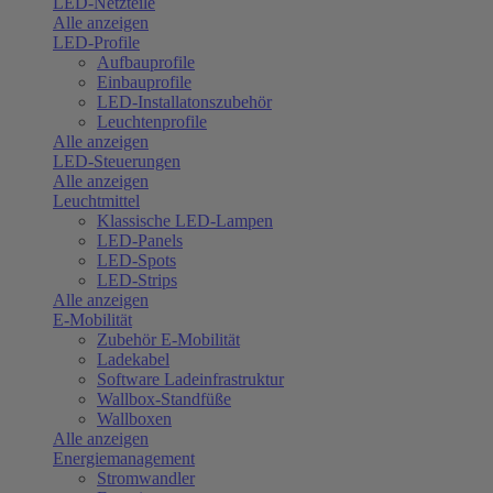
LED-Netzteile
Alle anzeigen
LED-Profile
Aufbauprofile
Einbauprofile
LED-Installatonszubehör
Leuchtenprofile
Alle anzeigen
LED-Steuerungen
Alle anzeigen
Leuchtmittel
Klassische LED-Lampen
LED-Panels
LED-Spots
LED-Strips
Alle anzeigen
E-Mobilität
Zubehör E-Mobilität
Ladekabel
Software Ladeinfrastruktur
Wallbox-Standfüße
Wallboxen
Alle anzeigen
Energiemanagement
Stromwandler