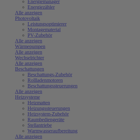
Energiemanager
Energiezähler
Alle anzeigen
Photovoltaik
Leistungsoptimierer
Montagematerial
PV-Zubehör
Alle anzeigen
Wärmepumpen
Alle anzeigen
Wechselrichter
Alle anzeigen
Beschattungen
Beschattungs-Zubehör
Rollladenmotoren
Beschattungssteuerungen
Alle anzeigen
Heizsysteme
Heizmatten
Heizungssteuerungen
Heizsystem-Zubehör
Raumbediengeräte
Stellantriebe
Warmwasseraufbereitung
Alle anzeigen