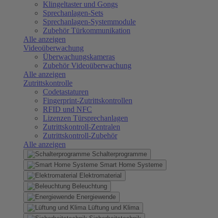
Klingeltaster und Gongs
Sprechanlagen-Sets
Sprechanlagen-Systemmodule
Zubehör Türkommunikation
Alle anzeigen
Videoüberwachung
Überwachungskameras
Zubehör Videoüberwachung
Alle anzeigen
Zutrittskontrolle
Codetastaturen
Fingerprint-Zutrittskontrollen
RFID und NFC
Lizenzen Türsprechanlagen
Zutrittskontroll-Zentralen
Zutrittskontroll-Zubehör
Alle anzeigen
Schalterprogramme
Smart Home Systeme
Elektromaterial
Beleuchtung
Energiewende
Lüftung und Klima