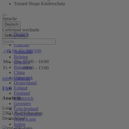
Trusted Shops Käuferschutz
Sprache
Deutsch
Lieferland wechseln
Deutsch
Deutschland
English
Hilfe
Français
+49 (0) 451 989 030
Australien
Belgien
Mo. – Do.
07:00 – 16:00
Brasilien
Bulgarien
Fr.
08:00 – 15:00
China
Dänemark
info@voltus.de
Deutschland
Estland
FAQ
Finnland
Anschrift
Frankreich
Georgien
Loog 7
Griechenland
23611 Bad Schwartau
Großbritannien
Deutschland
Hong Kong
Indien