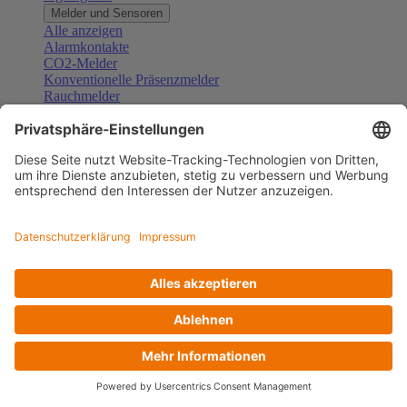
Melder und Sensoren
Alle anzeigen
Alarmkontakte
CO2-Melder
Konventionelle Präsenzmelder
Rauchmelder
Konventionelle Bewegungsmelder
Gefahrenmelder
Zubehör Melder und Sensoren
Türsprechanlagen
Alle anzeigen
Außenstationen
Innenstationen
Klingeltaster und Gongs
Sprechanlagen-Sets
Sprechanlagen-Systemmodule
Zubehör Türkommunikation
Videoüberwachung
Alle anzeigen
Überwachungskameras
Zubehör Videoüberwachung
Zutrittskontrolle
Alle anzeigen
Codetastaturen