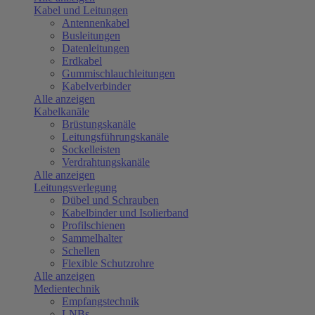
Kabel und Leitungen
Antennenkabel
Busleitungen
Datenleitungen
Erdkabel
Gummischlauchleitungen
Kabelverbinder
Alle anzeigen
Kabelkanäle
Brüstungskanäle
Leitungsführungskanäle
Sockelleisten
Verdrahtungskanäle
Alle anzeigen
Leitungsverlegung
Dübel und Schrauben
Kabelbinder und Isolierband
Profilschienen
Sammelhalter
Schellen
Flexible Schutzrohre
Alle anzeigen
Medientechnik
Empfangstechnik
LNBs