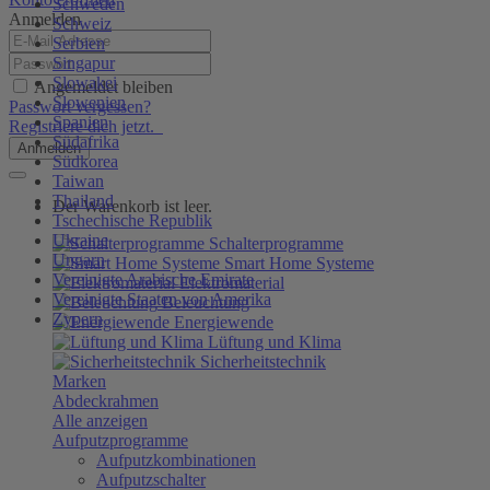
Schweden
Anmelden
Schweiz
Serbien
Singapur
Slowakei
Angemeldet bleiben
Slowenien
Passwort vergessen?
Spanien
Registriere dich jetzt.
Südafrika
Anmelden
Südkorea
Taiwan
Thailand
Der Warenkorb ist leer.
Tschechische Republik
Ukraine
Schalterprogramme
Ungarn
Smart Home Systeme
Vereinigte Arabische Emirate
Elektromaterial
Vereinigte Staaten von Amerika
Beleuchtung
Zypern
Energiewende
Lüftung und Klima
Sicherheitstechnik
Marken
Abdeckrahmen
Alle anzeigen
Aufputzprogramme
Aufputzkombinationen
Aufputzschalter