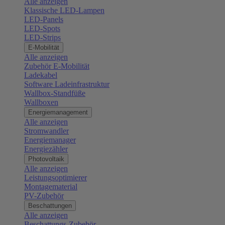
Alle anzeigen
Klassische LED-Lampen
LED-Panels
LED-Spots
LED-Strips
E-Mobilität
Alle anzeigen
Zubehör E-Mobilität
Ladekabel
Software Ladeinfrastruktur
Wallbox-Standfüße
Wallboxen
Energiemanagement
Alle anzeigen
Stromwandler
Energiemanager
Energiezähler
Photovoltaik
Alle anzeigen
Leistungsoptimierer
Montagematerial
PV-Zubehör
Beschattungen
Alle anzeigen
Beschattungs-Zubehör