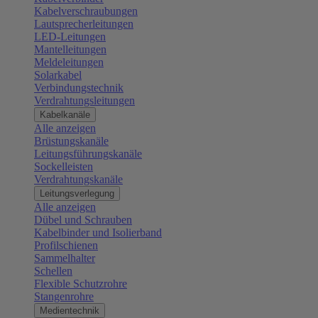
Kabelverschraubungen
Lautsprecherleitungen
LED-Leitungen
Mantelleitungen
Meldeleitungen
Solarkabel
Verbindungstechnik
Verdrahtungsleitungen
Kabelkanäle
Alle anzeigen
Brüstungskanäle
Leitungsführungskanäle
Sockelleisten
Verdrahtungskanäle
Leitungsverlegung
Alle anzeigen
Dübel und Schrauben
Kabelbinder und Isolierband
Profilschienen
Sammelhalter
Schellen
Flexible Schutzrohre
Stangenrohre
Medientechnik