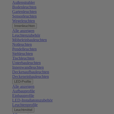
Außenstrahler
Bodenleuchten
Gartenleuchten
Sensorleuchten
Wegeleuchten
Innenleuchten
Alle anzeigen
Leuchtenzubehör
Möbeleinbauleuchten
Notleuchten
Pendelleuchten
Stehleuchten
Tischleuchten
Unterbauleuchten
Innenwandleuchten
Deckenaufbauleuchten
Deckeneinbauleuchten
LED-Profile
Alle anzeigen
Aufbauprofile
Einbauprofile
LED-Installatonszubehör
Leuchtenprofile
Leuchtmittel