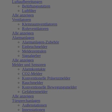
Luftaufbereitungen
Belüftungsstutzen
Luftfilter
Alle anzeigen
Ventilatoren
Kleinraumventilatoren
Rohrventilatoren
Alle anzeigen
Alarmanlagen
Alarmanlagen-Zubehör
Einbruchmelder
Meldezentralen
Signalgeber
Alle anzeigen
Melder und Sensoren
Alarmkontakte
CO2-Melder
Konventionelle Präsenzmelder
Rauchmelder
Konventionelle Bewegungsmelder
Gefahrenmelder
Alle anzeigen
Türsprechanlagen
Außenstationen
Innenstationen