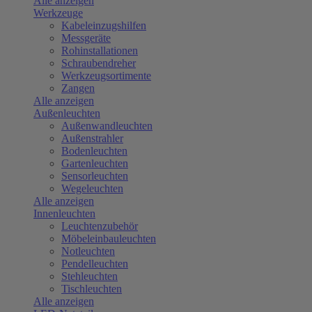
Alle anzeigen
Werkzeuge
Kabeleinzugshilfen
Messgeräte
Rohinstallationen
Schraubendreher
Werkzeugsortimente
Zangen
Alle anzeigen
Außenleuchten
Außenwandleuchten
Außenstrahler
Bodenleuchten
Gartenleuchten
Sensorleuchten
Wegeleuchten
Alle anzeigen
Innenleuchten
Leuchtenzubehör
Möbeleinbauleuchten
Notleuchten
Pendelleuchten
Stehleuchten
Tischleuchten
Alle anzeigen