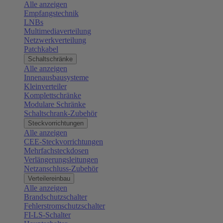
Alle anzeigen
Empfangstechnik
LNBs
Multimediaverteilung
Netzwerkverteilung
Patchkabel
Schaltschränke
Alle anzeigen
Innenausbausysteme
Kleinverteiler
Komplettschränke
Modulare Schränke
Schaltschrank-Zubehör
Steckvorrichtungen
Alle anzeigen
CEE-Steckvorrichtungen
Mehrfachsteckdosen
Verlängerungsleitungen
Netzanschluss-Zubehör
Verteilereinbau
Alle anzeigen
Brandschutzschalter
Fehlerstromschutzschalter
FI-LS-Schalter