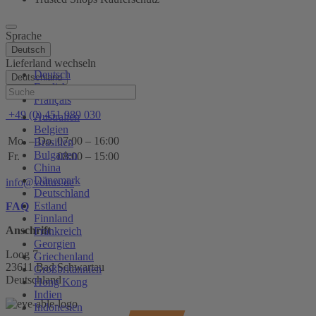
Sprache
Deutsch
Lieferland wechseln
Deutsch
Deutschland
English
Hilfe
Français
+49 (0) 451 989 030
Australien
Belgien
Mo. – Do.
07:00 – 16:00
Brasilien
Bulgarien
Fr.
08:00 – 15:00
China
Dänemark
info@voltus.de
Deutschland
Estland
FAQ
Finnland
Anschrift
Frankreich
Georgien
Loog 7
Griechenland
23611 Bad Schwartau
Großbritannien
Deutschland
Hong Kong
Indien
Indonesien