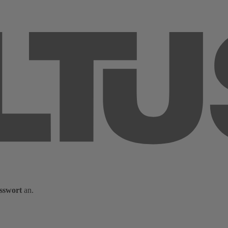
sswort
an.