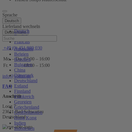
Sprache
Deutsch
Lieferland wechseln
Deutsch
Deutschland
English
Hilfe
Français
+49 (0) 451 989 030
Australien
Belgien
Mo. – Do.
07:00 – 16:00
Brasilien
Bulgarien
Fr.
08:00 – 15:00
China
Dänemark
info@voltus.de
Deutschland
Estland
FAQ
Finnland
Anschrift
Frankreich
Georgien
Loog 7
Griechenland
23611 Bad Schwartau
Großbritannien
Deutschland
Hong Kong
Indien
Indonesien