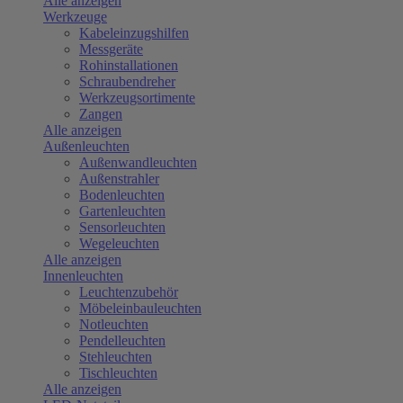
Alle anzeigen
Werkzeuge
Kabeleinzugshilfen
Messgeräte
Rohinstallationen
Schraubendreher
Werkzeugsortimente
Zangen
Alle anzeigen
Außenleuchten
Außenwandleuchten
Außenstrahler
Bodenleuchten
Gartenleuchten
Sensorleuchten
Wegeleuchten
Alle anzeigen
Innenleuchten
Leuchtenzubehör
Möbeleinbauleuchten
Notleuchten
Pendelleuchten
Stehleuchten
Tischleuchten
Alle anzeigen