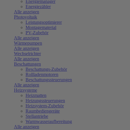
Energiemanager
Energiezähler
Alle anzeigen
Photovoltaik
Leistungsoptimierer
Montagematerial
PV-Zubehör
Alle anzeigen
Wärmepumpen
Alle anzeigen
Wechselrichter
Alle anzeigen
Beschattungen
Beschattungs-Zubehör
Rollladenmotoren
Beschattungssteuerungen
Alle anzeigen
Heizsysteme
Heizmatten
Heizungssteuerungen
Heizsystem-Zubehör
Raumbediengeräte
Stellantriebe
Warmwasseraufbereitung
Alle anzeigen