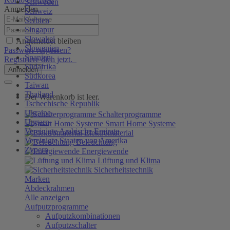
Schweden
Anmelden
Schweiz
Serbien
Singapur
Slowakei
Angemeldet bleiben
Slowenien
Passwort vergessen?
Spanien
Registriere dich jetzt.
Südafrika
Anmelden
Südkorea
Taiwan
Thailand
Der Warenkorb ist leer.
Tschechische Republik
Ukraine
Schalterprogramme
Ungarn
Smart Home Systeme
Vereinigte Arabische Emirate
Elektromaterial
Vereinigte Staaten von Amerika
Beleuchtung
Zypern
Energiewende
Lüftung und Klima
Sicherheitstechnik
Marken
Abdeckrahmen
Alle anzeigen
Aufputzprogramme
Aufputzkombinationen
Aufputzschalter