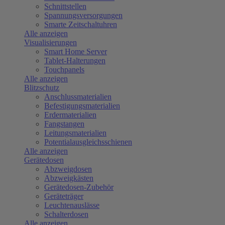
Schnittstellen
Spannungsversorgungen
Smarte Zeitschaltuhren
Alle anzeigen
Visualisierungen
Smart Home Server
Tablet-Halterungen
Touchpanels
Alle anzeigen
Blitzschutz
Anschlussmaterialien
Befestigungsmaterialien
Erdermaterialien
Fangstangen
Leitungsmaterialien
Potentialausgleichsschienen
Alle anzeigen
Gerätedosen
Abzweigdosen
Abzweigkästen
Gerätedosen-Zubehör
Geräteträger
Leuchtenauslässe
Schalterdosen
Alle anzeigen