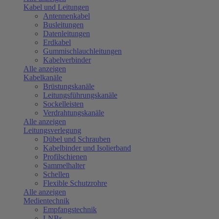
Kabel und Leitungen
Antennenkabel
Busleitungen
Datenleitungen
Erdkabel
Gummischlauchleitungen
Kabelverbinder
Alle anzeigen
Kabelkanäle
Brüstungskanäle
Leitungsführungskanäle
Sockelleisten
Verdrahtungskanäle
Alle anzeigen
Leitungsverlegung
Dübel und Schrauben
Kabelbinder und Isolierband
Profilschienen
Sammelhalter
Schellen
Flexible Schutzrohre
Alle anzeigen
Medientechnik
Empfangstechnik
LNBs