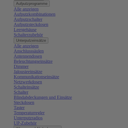
Aufputzprogramme
Alle anzeigen
Aufputzkombinationen
Aufputzschalter
Aufputzsteckdosen
Leergehäuse
Schalterzubehör
Unterputzeinsätze
Alle anzeigen
Anschlusssäulen
Antennendosen
Beleuchtungseinsätze
Dimmer
Jalousieeinsätze
Kommunikationseinsätze
Netzwerkdosen
Schalteinsätze
Schalter
Blindabdeckungen und Einsätze
Steckdosen
Taster
Temperaturregler
Unterputzradios
UP-Zubehör