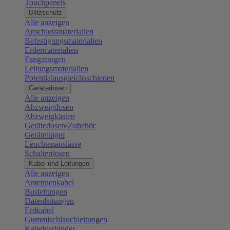
Touchpanels
Blitzschutz
Alle anzeigen
Anschlussmaterialien
Befestigungsmaterialien
Erdermaterialien
Fangstangen
Leitungsmaterialien
Potentialausgleichsschienen
Gerätedosen
Alle anzeigen
Abzweigdosen
Abzweigkästen
Gerätedosen-Zubehör
Geräteträger
Leuchtenauslässe
Schalterdosen
Kabel und Leitungen
Alle anzeigen
Antennenkabel
Busleitungen
Datenleitungen
Erdkabel
Gummischlauchleitungen
Kabelverbinder