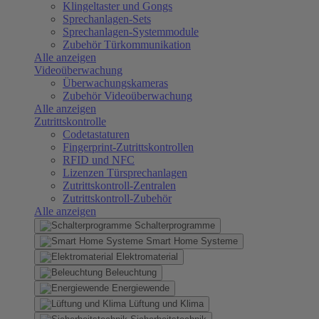
Klingeltaster und Gongs
Sprechanlagen-Sets
Sprechanlagen-Systemmodule
Zubehör Türkommunikation
Alle anzeigen
Videoüberwachung
Überwachungskameras
Zubehör Videoüberwachung
Alle anzeigen
Zutrittskontrolle
Codetastaturen
Fingerprint-Zutrittskontrollen
RFID und NFC
Lizenzen Türsprechanlagen
Zutrittskontroll-Zentralen
Zutrittskontroll-Zubehör
Alle anzeigen
Schalterprogramme
Smart Home Systeme
Elektromaterial
Beleuchtung
Energiewende
Lüftung und Klima