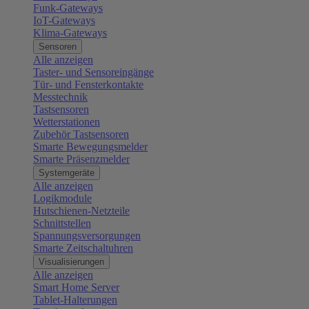
Funk-Gateways
IoT-Gateways
Klima-Gateways
Sensoren
Alle anzeigen
Taster- und Sensoreingänge
Tür- und Fensterkontakte
Messtechnik
Tastsensoren
Wetterstationen
Zubehör Tastsensoren
Smarte Bewegungsmelder
Smarte Präsenzmelder
Systemgeräte
Alle anzeigen
Logikmodule
Hutschienen-Netzteile
Schnittstellen
Spannungsversorgungen
Smarte Zeitschaltuhren
Visualisierungen
Alle anzeigen
Smart Home Server
Tablet-Halterungen