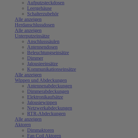
Aufputzsteckdosen
Leergehäuse
Schalterzubehör
Alle anzeigen
Herdanschlussdosen
Alle anzeigen
Unterputzeinsätze
Anschlusssäulen
Antennendosen
Beleuchtungseinsätze
Dimmer
Jalousieeinsätze
Kommunikationseinsätze
Alle anzeigen
Wippen und Abdeckungen
Antennenabdeckungen
Dimmerabdeckungen
Elektronikaufsätze
Jalousiewippen
Netzwerkabdeckungen
RTR-Abdeckungen
Alle anzeigen
Aktoren
Dimmaktoren
Fan Coil Aktoren