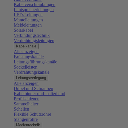
Kabelverschraubungen
Lautsprecherleitungen
LED-Leitungen
Mantelleitungen
Meldeleitungen
Solarkabel
Verbindungstechnik
Verdrahtungsleitungen
Kabelkanäle
Alle anzeigen
Brüstungskanäle
Leitungsführungskanäle
Sockelleisten
Verdrahtungskanäle
Leitungsverlegung
Alle anzeigen
Dübel und Schrauben
Kabelbinder und Isolierband
Profilschienen
Sammelhalter
Schellen
Flexible Schutzrohre
Stangenrohre
Medientechnik