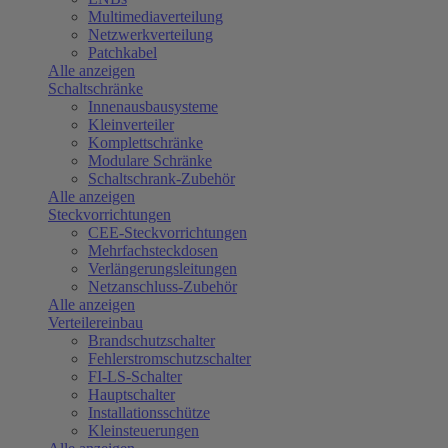
Multimediaverteilung
Netzwerkverteilung
Patchkabel
Alle anzeigen
Schaltschränke
Innenausbausysteme
Kleinverteiler
Komplettschränke
Modulare Schränke
Schaltschrank-Zubehör
Alle anzeigen
Steckvorrichtungen
CEE-Steckvorrichtungen
Mehrfachsteckdosen
Verlängerungsleitungen
Netzanschluss-Zubehör
Alle anzeigen
Verteilereinbau
Brandschutzschalter
Fehlerstromschutzschalter
FI-LS-Schalter
Hauptschalter
Installationsschütze
Kleinsteuerungen