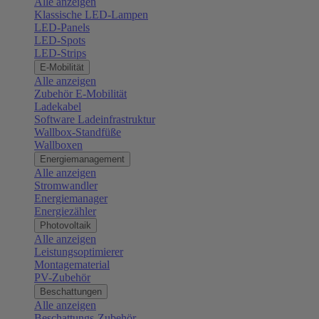
Alle anzeigen
Klassische LED-Lampen
LED-Panels
LED-Spots
LED-Strips
E-Mobilität
Alle anzeigen
Zubehör E-Mobilität
Ladekabel
Software Ladeinfrastruktur
Wallbox-Standfüße
Wallboxen
Energiemanagement
Alle anzeigen
Stromwandler
Energiemanager
Energiezähler
Photovoltaik
Alle anzeigen
Leistungsoptimierer
Montagematerial
PV-Zubehör
Beschattungen
Alle anzeigen
Beschattungs-Zubehör