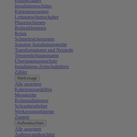
Hauptschalter
Installationsschütze
Kleinsteuerungen
Leitungsschutzschalter
Phasenschienen
Reihenklemmen
Relais
Schmelzsicherungen
Sonstige Installationsgeräte
Transformatoren und Netzteile
Treppenlichtautomaten
Überspannungsschutz
Installations-Zeitschaltuhren
Zähler
Werkzeuge
Alle anzeigen
Kabeleinzugshilfen
Messgeräte
Rohinstallationen
Schraubendreher
Werkzeugsortimente
Zangen
Außenleuchten
Alle anzeigen
Außenwandleuchten