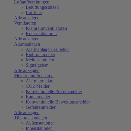
Luftaufbereitungen
Belüftungsstutzen
Luftfilter
Alle anzeigen
Ventilatoren
Kleinraumventilatoren
Rohrventilatoren
Alle anzeigen
Alarmanlagen
Alarmanlagen-Zubehör
Einbruchmelder
Meldezentralen
Signalgeber
Alle anzeigen
Melder und Sensoren
Alarmkontakte
CO2-Melder
Konventionelle Präsenzmelder
Rauchmelder
Konventionelle Bewegungsmelder
Gefahrenmelder
Alle anzeigen
Türsprechanlagen
Außenstationen
Innenstationen