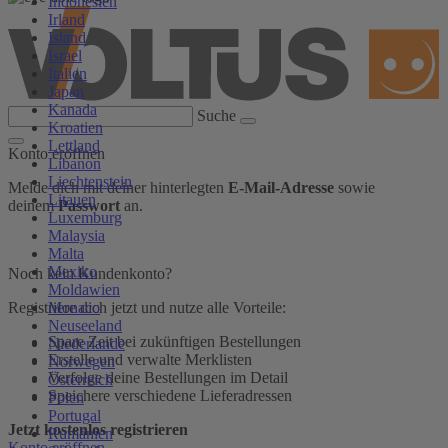
Indonesien
Irland
Island
Israel
Italien
Japan
Kanada
Suche
Kroatien
Lettland
Konto eröffnen
Libanon
Liechtenstein
Melde dich mit deiner hinterlegten
E-Mail-Adresse
sowie
Litauen
deinem
Passwort
an.
Luxemburg
Malaysia
Malta
Mexiko
Noch kein Kundenkonto?
Moldawien
Monaco
Registriere dich jetzt und nutze alle Vorteile:
Neuseeland
Spare Zeit bei zukünftigen Bestellungen
Niederlande
Erstelle und verwalte Merklisten
Norwegen
Verfolge deine Bestellungen im Detail
Österreich
Speichere verschiedene Lieferadressen
Polen
Portugal
Jetzt kostenlos registrieren
Rumänien
Konto eröffnen