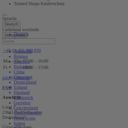
Trusted Shops Käuferschutz
Sprache
Deutsch
Lieferland wechseln
Deutsch
Deutschland
English
Hilfe
+49 (0) 451 989 030
Australien
Belgien
Mo. – Do.
07:00 – 16:00
Brasilien
Bulgarien
Fr.
08:00 – 15:00
China
Dänemark
info@voltus.de
Deutschland
Estland
FAQ
Finnland
Anschrift
Frankreich
Georgien
Loog 7
Griechenland
23611 Bad Schwartau
Großbritannien
Deutschland
Hong Kong
Indien