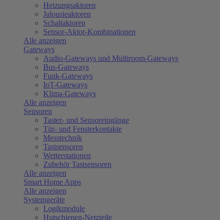
Heizungsaktoren
Jalousieaktoren
Schaltaktoren
Sensor-Aktor-Kombinationen
Alle anzeigen
Gateways
Audio-Gateways und Multiroom-Gateways
Bus-Gateways
Funk-Gateways
IoT-Gateways
Klima-Gateways
Alle anzeigen
Sensoren
Taster- und Sensoreingänge
Tür- und Fensterkontakte
Messtechnik
Tastsensoren
Wetterstationen
Zubehör Tastsensoren
Alle anzeigen
Smart Home Apps
Alle anzeigen
Systemgeräte
Logikmodule
Hutschienen-Netzteile