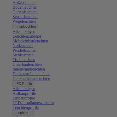
Außenstrahler
Bodenleuchten
Gartenleuchten
Sensorleuchten
Wegeleuchten
Innenleuchten
Alle anzeigen
Leuchtenzubehör
Möbeleinbauleuchten
Notleuchten
Pendelleuchten
Stehleuchten
Tischleuchten
Unterbauleuchten
Innenwandleuchten
Deckenaufbauleuchten
Deckeneinbauleuchten
LED-Profile
Alle anzeigen
Aufbauprofile
Einbauprofile
LED-Installatonszubehör
Leuchtenprofile
Leuchtmittel