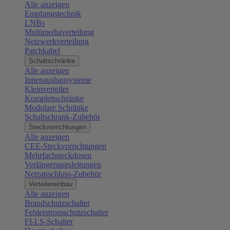
Alle anzeigen
Empfangstechnik
LNBs
Multimediaverteilung
Netzwerkverteilung
Patchkabel
Schaltschränke
Alle anzeigen
Innenausbausysteme
Kleinverteiler
Komplettschränke
Modulare Schränke
Schaltschrank-Zubehör
Steckvorrichtungen
Alle anzeigen
CEE-Steckvorrichtungen
Mehrfachsteckdosen
Verlängerungsleitungen
Netzanschluss-Zubehör
Verteilereinbau
Alle anzeigen
Brandschutzschalter
Fehlerstromschutzschalter
FI-LS-Schalter