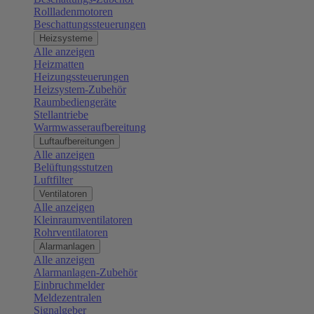
Rollladenmotoren
Beschattungssteuerungen
Heizsysteme
Alle anzeigen
Heizmatten
Heizungssteuerungen
Heizsystem-Zubehör
Raumbediengeräte
Stellantriebe
Warmwasseraufbereitung
Luftaufbereitungen
Alle anzeigen
Belüftungsstutzen
Luftfilter
Ventilatoren
Alle anzeigen
Kleinraumventilatoren
Rohrventilatoren
Alarmanlagen
Alle anzeigen
Alarmanlagen-Zubehör
Einbruchmelder
Meldezentralen
Signalgeber