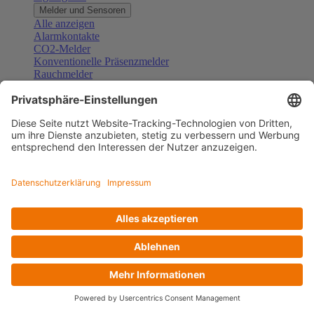
Melder und Sensoren
Alle anzeigen
Alarmkontakte
CO2-Melder
Konventionelle Präsenzmelder
Rauchmelder
Konventionelle Bewegungsmelder
Gefahrenmelder
Zubehör Melder und Sensoren
Türsprechanlagen
Alle anzeigen
Außenstationen
Innenstationen
Klingeltaster und Gongs
Sprechanlagen-Sets
Sprechanlagen-Systemmodule
Zubehör Türkommunikation
Videoüberwachung
Alle anzeigen
Überwachungskameras
Zubehör Videoüberwachung
Zutrittskontrolle
Alle anzeigen
Codetastaturen