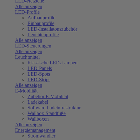
LED-Netzteile
Alle anzeigen
LED-Profile
Aufbauprofile
Einbauprofile
LED-Installatonszubehör
Leuchtenprofile
Alle anzeigen
LED-Steuerungen
Alle anzeigen
Leuchtmittel
Klassische LED-Lampen
LED-Panels
LED-Spots
LED-Strips
Alle anzeigen
E-Mobilität
Zubehör E-Mobilität
Ladekabel
Software Ladeinfrastruktur
Wallbox-Standfüße
Wallboxen
Alle anzeigen
Energiemanagement
Stromwandler