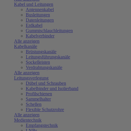
Kabel und Leitungen
Antennenkabel
Busleitungen
Datenleitungen
Erdkabel
Gummischlauchleitungen
Kabelverbinder
Alle anzeigen
Kabelkanäle
Brüstungskanäle
Leitungsführungskanäle
Sockelleisten
Verdrahtungskanäle
Alle anzeigen
Leitungsverlegung
Dübel und Schrauben
Kabelbinder und Isolierband
Profilschienen
Sammelhalter
Schellen
Flexible Schutzrohre
Alle anzeigen
Medientechnik
Empfangstechnik
LNBs