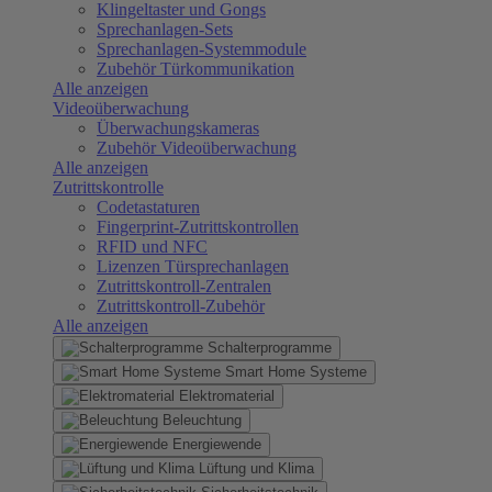
Klingeltaster und Gongs
Sprechanlagen-Sets
Sprechanlagen-Systemmodule
Zubehör Türkommunikation
Alle anzeigen
Videoüberwachung
Überwachungskameras
Zubehör Videoüberwachung
Alle anzeigen
Zutrittskontrolle
Codetastaturen
Fingerprint-Zutrittskontrollen
RFID und NFC
Lizenzen Türsprechanlagen
Zutrittskontroll-Zentralen
Zutrittskontroll-Zubehör
Alle anzeigen
Schalterprogramme
Smart Home Systeme
Elektromaterial
Beleuchtung
Energiewende
Lüftung und Klima