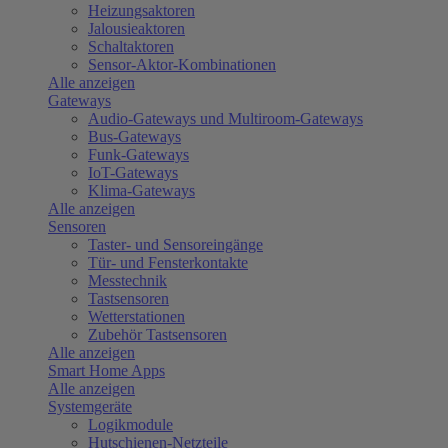
Heizungsaktoren
Jalousieaktoren
Schaltaktoren
Sensor-Aktor-Kombinationen
Alle anzeigen
Gateways
Audio-Gateways und Multiroom-Gateways
Bus-Gateways
Funk-Gateways
IoT-Gateways
Klima-Gateways
Alle anzeigen
Sensoren
Taster- und Sensoreingänge
Tür- und Fensterkontakte
Messtechnik
Tastsensoren
Wetterstationen
Zubehör Tastsensoren
Alle anzeigen
Smart Home Apps
Alle anzeigen
Systemgeräte
Logikmodule
Hutschienen-Netzteile