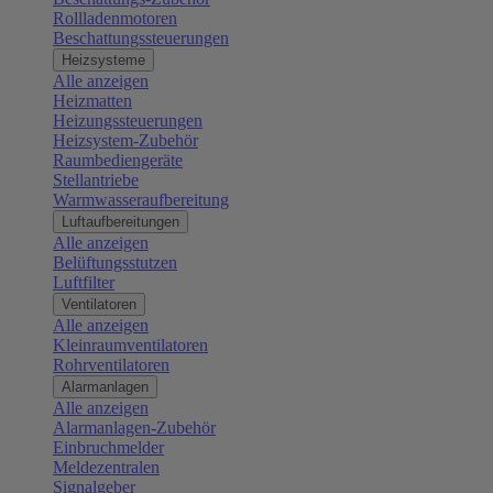
Rollladenmotoren
Beschattungssteuerungen
Heizsysteme
Alle anzeigen
Heizmatten
Heizungssteuerungen
Heizsystem-Zubehör
Raumbediengeräte
Stellantriebe
Warmwasseraufbereitung
Luftaufbereitungen
Alle anzeigen
Belüftungsstutzen
Luftfilter
Ventilatoren
Alle anzeigen
Kleinraumventilatoren
Rohrventilatoren
Alarmanlagen
Alle anzeigen
Alarmanlagen-Zubehör
Einbruchmelder
Meldezentralen
Signalgeber