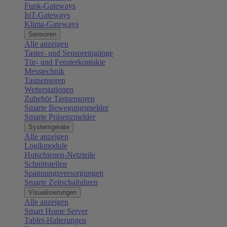
Funk-Gateways
IoT-Gateways
Klima-Gateways
Sensoren
Alle anzeigen
Taster- und Sensoreingänge
Tür- und Fensterkontakte
Messtechnik
Tastsensoren
Wetterstationen
Zubehör Tastsensoren
Smarte Bewegungsmelder
Smarte Präsenzmelder
Systemgeräte
Alle anzeigen
Logikmodule
Hutschienen-Netzteile
Schnittstellen
Spannungsversorgungen
Smarte Zeitschaltuhren
Visualisierungen
Alle anzeigen
Smart Home Server
Tablet-Halterungen