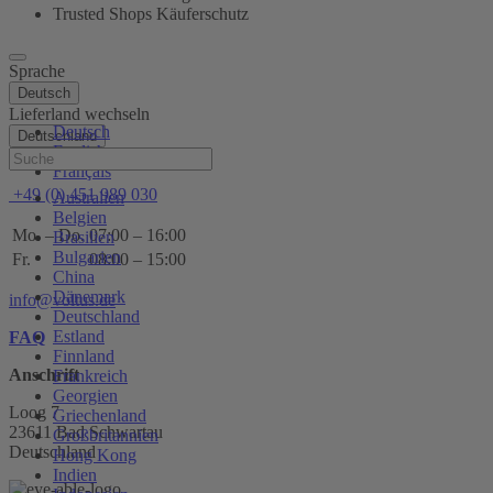
Trusted Shops Käuferschutz
Sprache
Deutsch
Lieferland wechseln
Deutsch
Deutschland
English
Hilfe
Français
+49 (0) 451 989 030
Australien
Belgien
Mo. – Do.
07:00 – 16:00
Brasilien
Bulgarien
Fr.
08:00 – 15:00
China
Dänemark
info@voltus.de
Deutschland
Estland
FAQ
Finnland
Anschrift
Frankreich
Georgien
Loog 7
Griechenland
23611 Bad Schwartau
Großbritannien
Deutschland
Hong Kong
Indien