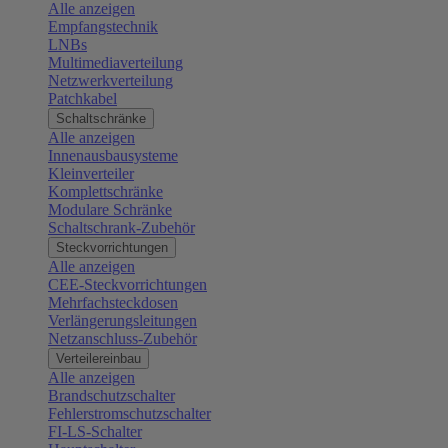
Alle anzeigen
Empfangstechnik
LNBs
Multimediaverteilung
Netzwerkverteilung
Patchkabel
Schaltschränke
Alle anzeigen
Innenausbausysteme
Kleinverteiler
Komplettschränke
Modulare Schränke
Schaltschrank-Zubehör
Steckvorrichtungen
Alle anzeigen
CEE-Steckvorrichtungen
Mehrfachsteckdosen
Verlängerungsleitungen
Netzanschluss-Zubehör
Verteilereinbau
Alle anzeigen
Brandschutzschalter
Fehlerstromschutzschalter
FI-LS-Schalter