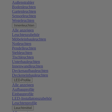
Außenstrahler
Bodenleuchten
Gartenleuchten
Sensorleuchten
Wegeleuchten
Innenleuchten
Alle anzeigen
Leuchtenzubehör
Möbeleinbauleuchten
Notleuchten
Pendelleuchten
Stehleuchten
Tischleuchten
Unterbauleuchten
Innenwandleuchten
Deckenaufbauleuchten
Deckeneinbauleuchten
LED-Profile
Alle anzeigen
Aufbauprofile
Einbauprofile
LED-Installatonszubehör
Leuchtenprofile
Leuchtmittel