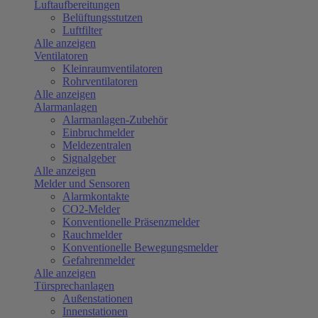
Luftaufbereitungen
Belüftungsstutzen
Luftfilter
Alle anzeigen
Ventilatoren
Kleinraumventilatoren
Rohrventilatoren
Alle anzeigen
Alarmanlagen
Alarmanlagen-Zubehör
Einbruchmelder
Meldezentralen
Signalgeber
Alle anzeigen
Melder und Sensoren
Alarmkontakte
CO2-Melder
Konventionelle Präsenzmelder
Rauchmelder
Konventionelle Bewegungsmelder
Gefahrenmelder
Alle anzeigen
Türsprechanlagen
Außenstationen
Innenstationen