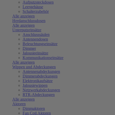
Aufputzsteckdosen
Leergehäuse
Schalterzubehör
Alle anzeigen
Herdanschlussdosen
Alle anzeigen
Unterputzeinsätze
Anschlusssäulen
Antennendosen
Beleuchtungseinsätze
Dimmer
Jalousieeinsätze
Kommunikationseinsätze
Alle anzeigen
Wippen und Abdeckungen
Antennenabdeckungen
Dimmerabdeckungen
Elektronikaufsätze
Jalousiewippen
Netzwerkabdeckungen
RTR-Abdeckungen
Alle anzeigen
Aktoren
Dimmaktoren
Fan Coil Aktoren