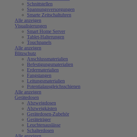
Schnittstellen
Spannungsversorgungen
Smarte Zeitschaltuhren
Alle anzeigen
Visualisierungen
Smart Home Server
Tablet-Halterungen
Touchpanels
Alle anzeigen
Blitzschutz
Anschlussmaterialien
Befestigungsmaterialien
Erdermaterialien
Fangstangen
Leitungsmaterialien
Potentialausgleichsschienen
Alle anzeigen
Gerätedosen
Abzweigdosen
Abzweigkästen
Gerätedosen-Zubehör
Geräteträger
Leuchtenauslässe
Schalterdosen
Alle anzeigen