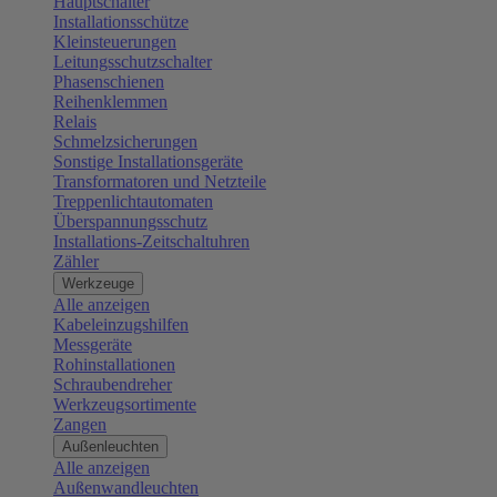
Hauptschalter
Installationsschütze
Kleinsteuerungen
Leitungsschutzschalter
Phasenschienen
Reihenklemmen
Relais
Schmelzsicherungen
Sonstige Installationsgeräte
Transformatoren und Netzteile
Treppenlichtautomaten
Überspannungsschutz
Installations-Zeitschaltuhren
Zähler
Werkzeuge
Alle anzeigen
Kabeleinzugshilfen
Messgeräte
Rohinstallationen
Schraubendreher
Werkzeugsortimente
Zangen
Außenleuchten
Alle anzeigen
Außenwandleuchten