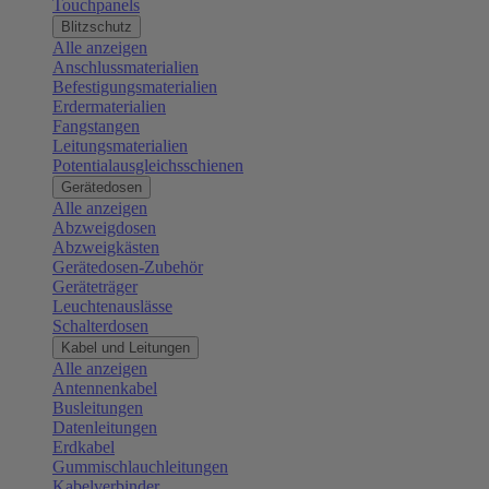
Touchpanels
Blitzschutz
Alle anzeigen
Anschlussmaterialien
Befestigungsmaterialien
Erdermaterialien
Fangstangen
Leitungsmaterialien
Potentialausgleichsschienen
Gerätedosen
Alle anzeigen
Abzweigdosen
Abzweigkästen
Gerätedosen-Zubehör
Geräteträger
Leuchtenauslässe
Schalterdosen
Kabel und Leitungen
Alle anzeigen
Antennenkabel
Busleitungen
Datenleitungen
Erdkabel
Gummischlauchleitungen
Kabelverbinder