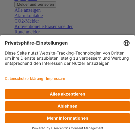
Melder und Sensoren
Alle anzeigen
Alarmkontakte
CO2-Melder
Konventionelle Präsenzmelder
Rauchmelder
Konventionelle Bewegungsmelder
Gefahrenmelder
Zubehör Melder und Sensoren
Türsprechanlagen
Alle anzeigen
Außenstationen
Innenstationen
Klingeltaster und Gongs
Sprechanlagen-Sets
Sprechanlagen-Systemmodule
Zubehör Türkommunikation
Videoüberwachung
Alle anzeigen
Überwachungskameras
Zubehör Videoüberwachung
Zutrittskontrolle
Alle anzeigen
Codetastaturen