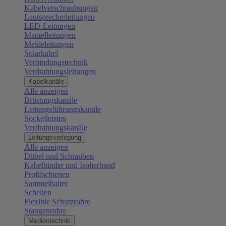
Kabelverschraubungen
Lautsprecherleitungen
LED-Leitungen
Mantelleitungen
Meldeleitungen
Solarkabel
Verbindungstechnik
Verdrahtungsleitungen
Kabelkanäle
Alle anzeigen
Brüstungskanäle
Leitungsführungskanäle
Sockelleisten
Verdrahtungskanäle
Leitungsverlegung
Alle anzeigen
Dübel und Schrauben
Kabelbinder und Isolierband
Profilschienen
Sammelhalter
Schellen
Flexible Schutzrohre
Stangenrohre
Medientechnik