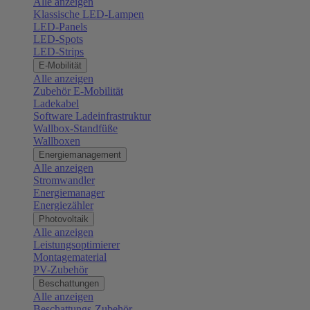
Alle anzeigen
Klassische LED-Lampen
LED-Panels
LED-Spots
LED-Strips
E-Mobilität
Alle anzeigen
Zubehör E-Mobilität
Ladekabel
Software Ladeinfrastruktur
Wallbox-Standfüße
Wallboxen
Energiemanagement
Alle anzeigen
Stromwandler
Energiemanager
Energiezähler
Photovoltaik
Alle anzeigen
Leistungsoptimierer
Montagematerial
PV-Zubehör
Beschattungen
Alle anzeigen
Beschattungs-Zubehör