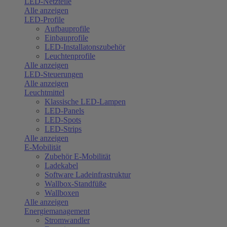
LED-Netzteile
Alle anzeigen
LED-Profile
Aufbauprofile
Einbauprofile
LED-Installatonszubehör
Leuchtenprofile
Alle anzeigen
LED-Steuerungen
Alle anzeigen
Leuchtmittel
Klassische LED-Lampen
LED-Panels
LED-Spots
LED-Strips
Alle anzeigen
E-Mobilität
Zubehör E-Mobilität
Ladekabel
Software Ladeinfrastruktur
Wallbox-Standfüße
Wallboxen
Alle anzeigen
Energiemanagement
Stromwandler