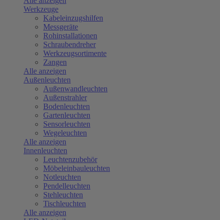
Alle anzeigen
Werkzeuge
Kabeleinzugshilfen
Messgeräte
Rohinstallationen
Schraubendreher
Werkzeugsortimente
Zangen
Alle anzeigen
Außenleuchten
Außenwandleuchten
Außenstrahler
Bodenleuchten
Gartenleuchten
Sensorleuchten
Wegeleuchten
Alle anzeigen
Innenleuchten
Leuchtenzubehör
Möbeleinbauleuchten
Notleuchten
Pendelleuchten
Stehleuchten
Tischleuchten
Alle anzeigen