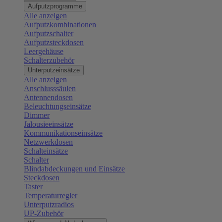
Aufputzprogramme
Alle anzeigen
Aufputzkombinationen
Aufputzschalter
Aufputzsteckdosen
Leergehäuse
Schalterzubehör
Unterputzeinsätze
Alle anzeigen
Anschlusssäulen
Antennendosen
Beleuchtungseinsätze
Dimmer
Jalousieeinsätze
Kommunikationseinsätze
Netzwerkdosen
Schalteinsätze
Schalter
Blindabdeckungen und Einsätze
Steckdosen
Taster
Temperaturregler
Unterputzradios
UP-Zubehör