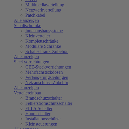
Multimediaverteilung
Netzwerkverteilung
Patchkabel
Alle anzeigen
Schaltschränke
Innenausbausysteme
Kleinverteiler
Komplettschränke
Modulare Schränke
Schaltschrank-Zubehör
Alle anzeigen
Steckvorrichtungen
CEE-Steckvorrichtungen
Mehrfachsteckdosen
Verlängerungsleitungen
Netzanschluss-Zubehör
Alle anzeigen
Verteilereinbau
Brandschutzschalter
Fehlerstromschutzschalter
FI-LS-Schalter
Hauptschalter
Installationsschütze
Kleinsteuerungen