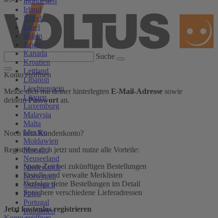
Indonesien
Irland
Island
Israel
Italien
Japan
Kanada
Suche
Kroatien
Lettland
Konto eröffnen
Libanon
Liechtenstein
Melde dich mit deiner hinterlegten
E-Mail-Adresse
sowie
Litauen
deinem
Passwort
an.
Luxemburg
Malaysia
Malta
Mexiko
Noch kein Kundenkonto?
Moldawien
Monaco
Registriere dich jetzt und nutze alle Vorteile:
Neuseeland
Spare Zeit bei zukünftigen Bestellungen
Niederlande
Erstelle und verwalte Merklisten
Norwegen
Verfolge deine Bestellungen im Detail
Österreich
Speichere verschiedene Lieferadressen
Polen
Portugal
Jetzt kostenlos registrieren
Rumänien
Konto eröffnen