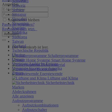
Schweden
Anmelden
Schweiz
Serbien
Singapur
Slowakei
Angemeldet bleiben
Slowenien
Passwort vergessen?
Spanien
Registriere dich jetzt.
Südafrika
Anmelden
Südkorea
Taiwan
Thailand
Der Warenkorb ist leer.
Tschechische Republik
Ukraine
Schalterprogramme
Ungarn
Smart Home Systeme
Vereinigte Arabische Emirate
Elektromaterial
Vereinigte Staaten von Amerika
Beleuchtung
Zypern
Energiewende
Lüftung und Klima
Sicherheitstechnik
Marken
Abdeckrahmen
Alle anzeigen
Aufputzprogramme
Aufputzkombinationen
Aufputzschalter