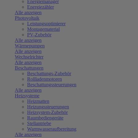
Energiemanager
Energiezähler
Alle anzeigen
Photovoltaik
Leistungsoptimierer
Montagematerial
PV-Zubehör
Alle anzeigen
Wärmepumpen
Alle anzeigen
Wechselrichter
Alle anzeigen
Beschattungen
Beschattungs-Zubehör
Rollladenmotoren
Beschattungssteuerungen
Alle anzeigen
Heizsysteme
Heizmatten
Heizungssteuerungen
Heizsystem-Zubehör
Raumbediengeräte
Stellantriebe
Warmwasseraufbereitung
Alle anzeigen