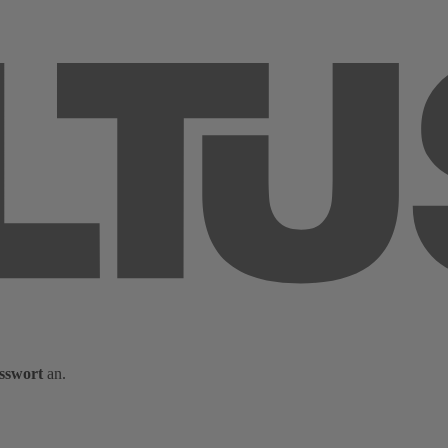
sswort
an.