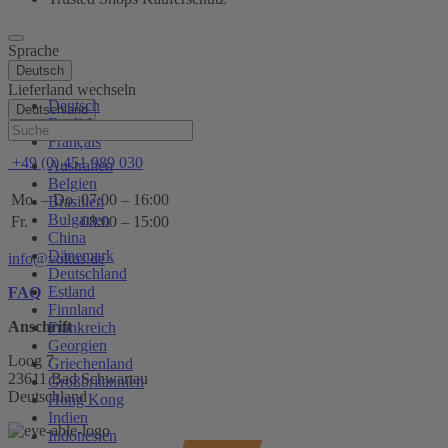
Sprache
Deutsch
Lieferland wechseln
Deutsch
Deutschland
English
Hilfe
Français
+49 (0) 451 989 030
Australien
Belgien
Mo. – Do.
07:00 – 16:00
Brasilien
Bulgarien
Fr.
08:00 – 15:00
China
Dänemark
info@voltus.de
Deutschland
Estland
FAQ
Finnland
Anschrift
Frankreich
Georgien
Loog 7
Griechenland
23611 Bad Schwartau
Großbritannien
Deutschland
Hong Kong
Indien
Indonesien